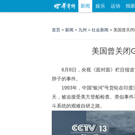
新闻
娱乐
运动
独
首页
>
新闻
>
九州
>
社会新闻
> 美国曾关
美国曾关闭
6月8日，央视《面对面》栏目报道
脖子的事件。
1993年，中国“银河”号货轮在
天，被迫接受美方登船检查。类似事件
斗系统的艰难自研之路。