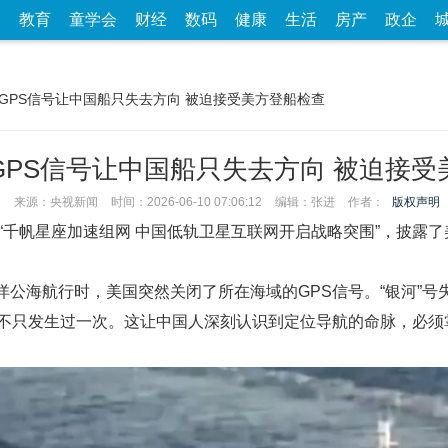
家
教育
童学会
财经
数码
健康
生活
房产
政企
闭GPS信号让中国船只失去方向 被迫接受美方登船检查
GPS信号让中国船只失去方向 被迫接受
来源：央视新闻
时间：2026-06-10 07:06:12
编辑：张进
作者：
版权声明
“千帆星座加速组网 中国低轨卫星互联网开启战略突围”，披露了
印度洋公海航行时，美国突然关闭了所在海域的GPS信号。“银河”
不只发生过一次。这让中国人深刻认识到定位导航的命脉，必须