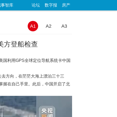
城事智库
论坛
数字报
房产
A1
A2
A3
美方登船检查
美国利用GPS全球定位导航系统卡中国
号失去方向，在茫茫大海上漂泊三十三
掌握在自己手里。此后，中国开启了北