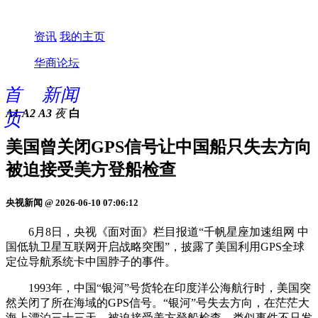
资讯
我的主页
华商论坛
首
新闻
A1
A2
A3
夜
白
页
美国曾关闭GPS信号让中国船只失去方向
被迫接受美方登船检查
央视新闻 @ 2026-06-10 07:06:12
6月8日，央视《面对面》栏目报道“千帆星座加速组网 中
国低轨卫星互联网开启战略突围”，披露了美国利用GPS全球
定位导航系统卡中国脖子的事件。
1993年，中国“银河”号货轮在印度洋公海航行时，美国突
然关闭了所在海域的GPS信号。“银河”号失去方向，在茫茫大
海上漂泊三十三天，被迫接受美方登船检查。类似事件不只发