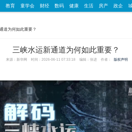
家
教育
童学会
财经
数码
健康
生活
房产
政企
新通道为何如此重要？
三峡水运新通道为何如此重要？
来源：新华网
时间：2026-06-11 07:33:18
编辑：张进
作者：
版权声明