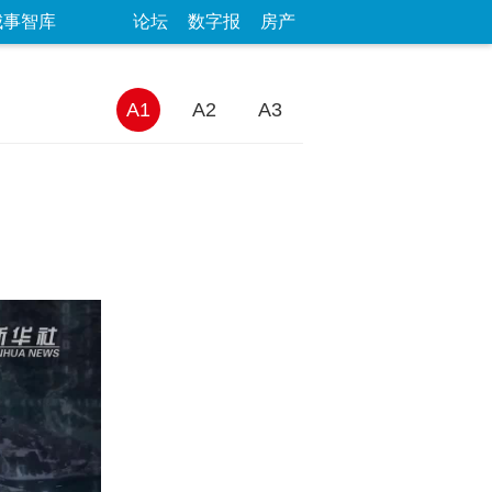
城事智库
论坛
数字报
房产
A1
A2
A3