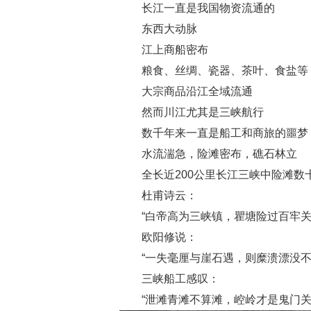
长江一直是我国物资流通的
东西大动脉
江上商船密布
粮食、丝绸、瓷器、茶叶、食盐等
大宗商品沿江全域流通
然而川江尤其是三峡航行
数千年来一直是船工和商旅的噩梦
水流湍急，险滩密布，礁石林立
全长近200公里长江三峡中险滩数
杜甫诗云：
“白帝高为三峡镇，瞿塘险过百牢关
欧阳修说：
“一失毫厘与崖石遇，则糜溃漂没不
三峡船工感叹：
“泄滩青滩不算滩，崆岭才是鬼门关