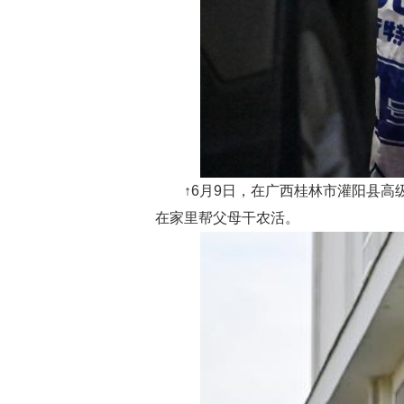
↑6月9日，在广西桂林市灌阳县
在家里帮父母干农活。