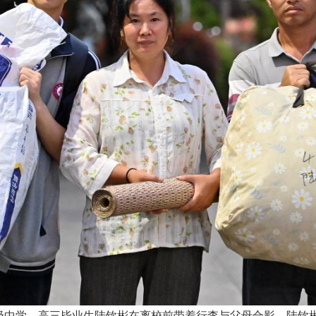
高级中学，高三毕业生陆钦彬在离校前带着行李与父母合影。陆钦