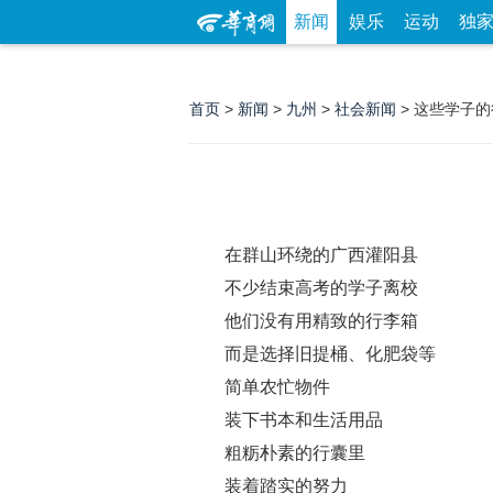
新闻
娱乐
运动
独
首页
>
新闻
>
九州
>
社会新闻
> 这些学子
在群山环绕的广西灌阳县
不少结束高考的学子离校
他们没有用精致的行李箱
而是选择旧提桶、化肥袋等
简单农忙物件
装下书本和生活用品
粗粝朴素的行囊里
装着踏实的努力