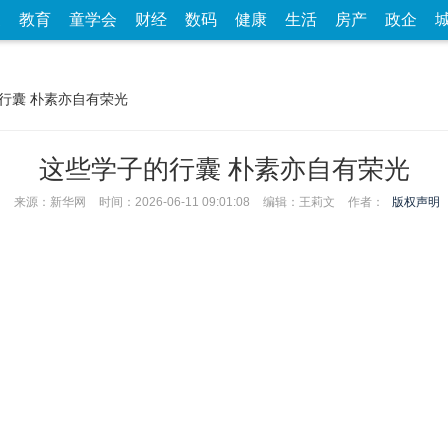
家
教育
童学会
财经
数码
健康
生活
房产
政企
的行囊 朴素亦自有荣光
这些学子的行囊 朴素亦自有荣光
来源：新华网
时间：2026-06-11 09:01:08
编辑：王莉文
作者：
版权声明