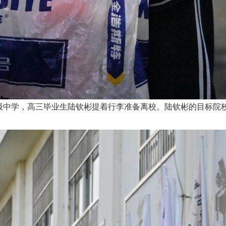
高级中学，高三毕业生陆钦彬提着行李准备离校。陆钦彬的目标院