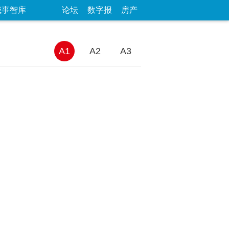
城事智库
论坛
数字报
房产
A1
A2
A3