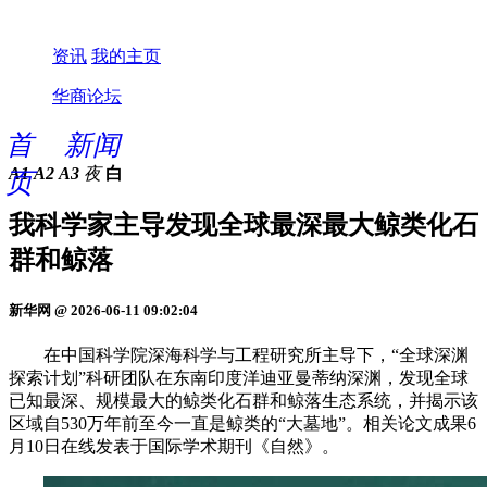
资讯
我的主页
华商论坛
首
新闻
A1
A2
A3
夜
白
页
我科学家主导发现全球最深最大鲸类化石
群和鲸落
新华网 @ 2026-06-11 09:02:04
在中国科学院深海科学与工程研究所主导下，“全球深渊
探索计划”科研团队在东南印度洋迪亚曼蒂纳深渊，发现全球
已知最深、规模最大的鲸类化石群和鲸落生态系统，并揭示该
区域自530万年前至今一直是鲸类的“大墓地”。相关论文成果6
月10日在线发表于国际学术期刊《自然》。