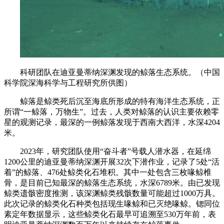
科研团队在迪亚曼蒂纳深渊发现的鲸落生态系统。（中国
科学院深海科学与工程研究所供图）
鲸落是鲸类死后沉至海底所形成的特有海洋生态系统，正
所谓“一鲸落，万物生”。过去，人类对鲸落的认识主要依赖零
星的观测记录，最深的一例鲸落发现于西南大西洋，水深4204
米。
2023年，研究团队使用“奋斗者”号载人潜水器，在延绵
1200公里的迪亚曼蒂纳深渊开展32次下潜作业，记录了5处“活
着”的鲸落、476处鲸类化石堆积。其中一处包含三枚喙鲸椎
骨，是目前已知最深的鲸落生态系统，水深6789米。由已发现
鲸类遗骸密度推测，该深渊鲸类残骸数量可能超过1000万具。
此次记录的鲸类化石种类包括现生喙鲸和已灭绝喙鲸。锶同位
素定年数据显示，这些鲸类化石最早可追溯至530万年前，表