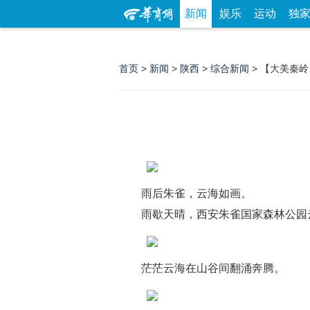
新闻
娱乐
运动
独
首页
>
新闻
>
陕西
>
综合新闻
> 【大美秦
雨后朱雀，云海如画。
雨歇天晴，西安朱雀国家森林公园
茫茫云海在山谷间翻涌奔腾。