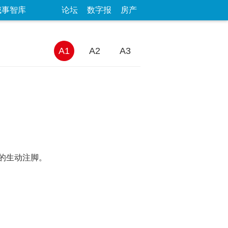
城事智库
论坛
数字报
房产
A1
A2
A3
的生动注脚。