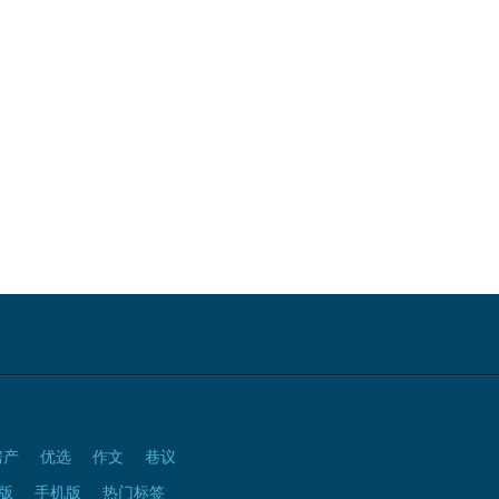
房产
优选
作文
巷议
版
手机版
热门标签