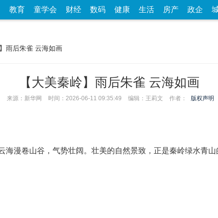
家
教育
童学会
财经
数码
健康
生活
房产
政企
岭】雨后朱雀 云海如画
【大美秦岭】雨后朱雀 云海如画
来源：新华网
时间：2026-06-11 09:35:49
编辑：王莉文
作者：
版权声明
云海漫卷山谷，气势壮阔。壮美的自然景致，正是秦岭绿水青山