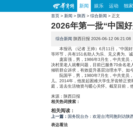
新闻
娱乐
运动
独
首页
>
新闻
>
陕西
>
综合新闻
> 正文
2026年第一批“中国
综合新闻
陕西日报
2026-06-12 06:21:08
本报讯 （记者 王帅）6月11日，“中
等环节，共有151名助人为乐、见义勇为、
庞富强，男，1986年3月生，中共党员
决村里老人就餐问题，目前已服务70余名
倾听群众诉求，有效提升基层治理水平。如今
阮国平，男，1980年7月生，中共党
儿。2014年，他发起困难大学生牙齿矫正
庭，送去生活物资与暖心关怀。截至目前，他
来源：陕西日报
相关热词搜索：
相关阅读：
上一篇：
国务院台办：欢迎台湾同胞到访陕西
表达看法