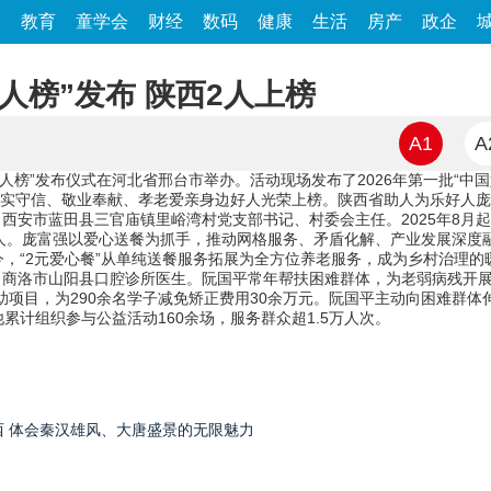
家
教育
童学会
财经
数码
健康
生活
房产
政企
好人榜”发布 陕西2人上榜
A1
A
国好人榜”发布仪式在河北省邢台市举办。活动现场发布了2026年第一批“
诚实守信、敬业奉献、孝老爱亲身边好人光荣上榜。陕西省助人为乐好人
，西安市蓝田县三官庙镇里峪湾村党支部书记、村委会主任。2025年8月起
老人。庞富强以爱心送餐为抓手，推动网格服务、矛盾化解、产业发展深度
，“2元爱心餐”从单纯送餐服务拓展为全方位养老服务，成为乡村治理的
员，商洛市山阳县口腔诊所医生。阮国平常年帮扶困难群体，为老弱病残开
资助项目，为290余名学子减免矫正费用30余万元。阮国平主动向困难群
累计组织参与公益活动160余场，服务群众超1.5万人次。
 体会秦汉雄风、大唐盛景的无限魅力