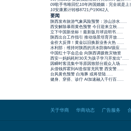
09
歌手韦唯回忆10年跨国婚姻：完全就是上
10
安康累计转移8721户19062人
要闻
陕西发布旅游气象风险预警：涉山涉水......
西安解除暴雨黄色预警 今日迎来立秋......
立下中国新坐标！最新版月球说明书......
陕西出台工作指引 推动场景培育开放......
金价大反弹！黄金以旧换新业务火热 ......
水利部：维持对陕西的洪水防御Ⅳ级应......
中国红十字会总会 向陕西调拨救灾物资
西安一妈妈耗时30天为孩子学习开发出"......
因瞬时客流集中等原因致部分观众入场......
从借钱挥霍到AI造假冒充民警 西安警......
台风黄色预警 白海豚 或将登陆......
健身、穿搭、诊疗 AI加速融入千行百......
关于华商
华商动态
广告服务