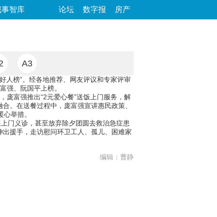
城事智库
论坛
数字报
房产
2
A3
中国好人榜”。经各地推荐、网友评议和专家评审
庞富强、阮国平上榜。
，庞富强推出“2元爱心餐”送饭上门服务，解
融合。在送餐过程中，庞富强宣讲惠民政策、
暖心举措。
展上门义诊，甚至放弃除夕团圆去救治急症患
体伸出援手，走访慰问环卫工人、孤儿、困难家
编辑：曹静