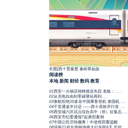
长图|西十贯秦楚 秦岭翠如故
阅读榜
本地
新闻
财经
数码
教育
01
西安一火锅店锦鲤接连失踪 老板：......
02
从充电自由到零碳驿站再到......
03
泰航拒绝20多名中国乘客登机 泰国机......
04
千里通途半日还 ——西十高铁开行首......
05
西安城六区试点综合高中（班）征集志.....
06
西安市纪委通报7起典型案例
07
中国公民尽快撤离！中使馆郑重提醒
08
河南22岁女孩独游南太行失联8天 监控.....