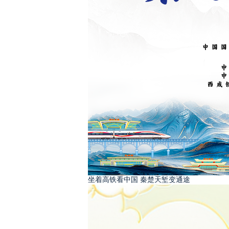
坐着高铁看中国 秦楚天堑变通途