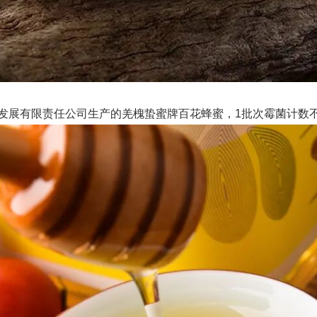
发展有限责任公司生产的羌槐蛰蜜牌百花蜂蜜，1批次霉菌计数