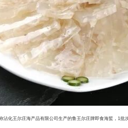
称沾化王尔庄海产品有限公司生产的鲁王尔庄牌即食海蜇，1批