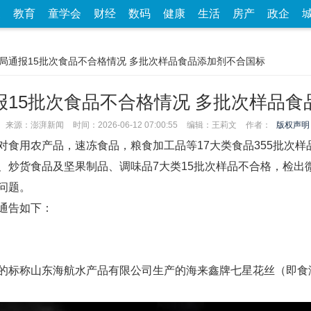
家
教育
童学会
财经
数码
健康
生活
房产
政企
监局通报15批次食品不合格情况 多批次样品食品添加剂不合国标
报15批次食品不合格情况 多批次样品食
来源：澎湃新闻
时间：2026-06-12 07:00:55
编辑：王莉文
作者：
版权声明
对食用农产品，速冻食品，粮食加工品等17大类食品355批次
、炒货食品及坚果制品、调味品7大类15批次样品不合格，检出
问题。
通告如下：
的标称山东海航水产品有限公司生产的海来鑫牌七星花丝（即食