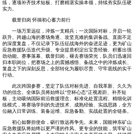
练，逐项补齐技术短板、打磨精湛实操本领，持续夯实队伍硬
实力。
载誉归岗 怀揣初心蓄力前行
一场万里远征，淬炼一支精兵；一次国际对标，开启一轮
跃升。跨越山海的赛场角逐、攻坚克难的集训备战、直面不足
的深度复盘，不仅记录下队伍征战海外的奋进足迹，更为矿山
应急救援队伍迭代升级、专业提质积淀出宝贵经验、积蓄出强
劲动能。赛事落幕、载誉归岗，褪去赛场荣光，队员们迅速回
归本职岗位，把赛场之上的震撼感悟、备战之中的淬炼成长、
复盘之下的深刻反思，全部转化为履职尽责、守牢底线的实干
行动。
此次跨国参赛，坚定了队伍对标先进、自我革新、久久为
功的信念。全体队员将始终以“空杯心态”正视差距、补齐短
板，主动吸纳国际前沿救援理念、标准化处置流程、精细化训
练模式，将赛场学到的先进技术、成熟经验、实战思路，全方
位融入日常训练、装备运维、应急备勤、实战处置的全链条。
初心如磐担使命，砺行致远再争先。未来，国能神东矿山
应急救援队将始终以更严谨的作风、更专业的技能，筑牢矿山