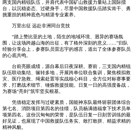
两支国内精锐队伍，并肩代表中国矿山救援力量站上国际擂
台，以沉稳姿态、过硬身手，尽显中国救援队伍踏实肯干、勇
挑重担的精神底色与精湛专业素养。
万里出征 远赴非洲同台竞技
“踏上赞比亚的土地，陌生的地域环境、迥异的赛场氛
围，让这场跨越山海的出征，有了格外深刻的意义……”归队
经验分享会上，参赛队员雷志宇的感言，道出了全体参赛队员
的心底共鸣。
台前亮眼成绩，源自幕后日夜深耕。赛前，三支国内精锐
队伍联动集结、辗转多地，开展跨单位联合集训，聚焦模拟救
灾、医疗急救、绳索处置等实战核心科目，全方位对标赛事要
求，打磨战术细节、锤炼救援技能。日复一日的高强度备战，
为赛场“亮剑”筑牢坚实根基。
凭借稳定发挥与过硬素质，国能神东队最终斩获团体综合
第七名、消防项目第四名的佳绩，队员杨满德福拿下技术员单
项第四名。这份沉甸甸的荣誉，是队伍日复一日刻苦训练的最
好见证，也展现了中国救援队伍务实、敢打敢拼、精益求精的
精神风貌。