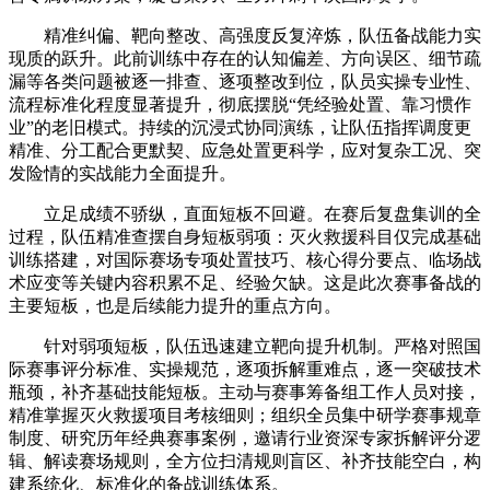
精准纠偏、靶向整改、高强度反复淬炼，队伍备战能力实
现质的跃升。此前训练中存在的认知偏差、方向误区、细节疏
漏等各类问题被逐一排查、逐项整改到位，队员实操专业性、
流程标准化程度显著提升，彻底摆脱“凭经验处置、靠习惯作
业”的老旧模式。持续的沉浸式协同演练，让队伍指挥调度更
精准、分工配合更默契、应急处置更科学，应对复杂工况、突
发险情的实战能力全面提升。
立足成绩不骄纵，直面短板不回避。在赛后复盘集训的全
过程，队伍精准查摆自身短板弱项：灭火救援科目仅完成基础
训练搭建，对国际赛场专项处置技巧、核心得分要点、临场战
术应变等关键内容积累不足、经验欠缺。这是此次赛事备战的
主要短板，也是后续能力提升的重点方向。
针对弱项短板，队伍迅速建立靶向提升机制。严格对照国
际赛事评分标准、实操规范，逐项拆解重难点，逐一突破技术
瓶颈，补齐基础技能短板。主动与赛事筹备组工作人员对接，
精准掌握灭火救援项目考核细则；组织全员集中研学赛事规章
制度、研究历年经典赛事案例，邀请行业资深专家拆解评分逻
辑、解读赛场规则，全方位扫清规则盲区、补齐技能空白，构
建系统化、标准化的备战训练体系。