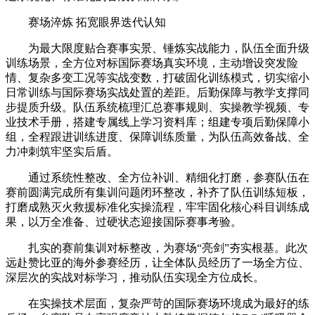
赛场淬炼 拓宽眼界迭代认知
为最大限度贴合赛事实景、锤炼实战能力，队伍全面升级
训练场景，全方位对标国际赛场真实环境，主动增设突发险
情、复杂多变工况等实战变数，打破固化训练模式，切实缩小
日常训练与国际赛场实战处置的差距。后勤保障与教学支撑同
步提质升级。队伍系统梳理汇总赛事规则、实操教学视频、专
业技术手册，搭建专属线上学习资料库；组建专项后勤保障小
组，全程跟进训练进度、保障训练质量，为队伍高效备战、全
力冲刺筑牢坚实后盾。
通过系统性整改、全方位补训、精细化打磨，参赛队伍在
赛前圆满完成所有集训问题闭环整改，补齐了队伍训练短板，
打磨成熟灭火救援标准化实操流程，牢牢固化核心科目训练成
果，以万全准备、过硬状态迎接国际赛事考验。
扎实的赛前集训对标整改，为赛场“亮剑”夯实根基。此次
远赴赞比亚的海外参赛经历，让全体队员经历了一场全方位、
深层次的实战对标学习，推动队伍实现全方位成长。
在实操技术层面，复杂严苛的国际赛场环境成为最好的练