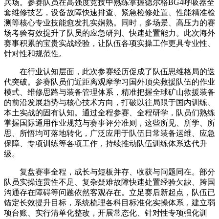
兵场。参赛队员在高强度竞技中熟练掌握德尔格BG4呼吸器全
套维修技艺，设备故障快速排查、紧急检修处置、性能精准检
测等核心专业技能愈发扎实娴熟。同时，多场景、高压力的赛
场考验有效提升了队员的应急研判、快速处置能力。此次海外
赛事积累的宝贵实战经验，让队伍各项实操工作更具专业性、
针对性和规范性。
在行业认知层面，此次参赛经历促成了队伍思维格局的迭
代突破。参赛队员们近距离观摩学习国外顶尖救援队伍的作业
模式、维修思路与装备管理体系，精准把握全球矿山救援装备
的前沿发展趋势与核心技术方向，打破以往局限于国内训练、
本土实战的固有认知。通过全程参赛、全程研学，队员们熟练
掌握国际通用作业规范与赛事评分准则，这些所见、所学、所
思、所悟均可落地转化，广泛应用于队伍日常装备运维、应急
保障、专项训练等各项工作，持续推动队伍训练体系迭代升
级。
复盘赛事全程，成长与短板并存、收获与问题同在。部分
队员实操连贯性不足、复杂疑难故障快速处置经验欠缺、跨国
沟通存在障碍等问题依然客观存在。立足赛后新起点，队伍已
锚定长效提升目标，系统梳理各科目标准化实操体系，建立弱
项台账、实行清单化整改，开展常态化、针对性专项强化训