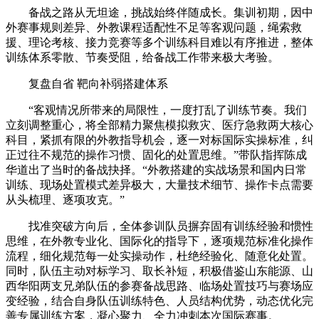
备战之路从无坦途，挑战始终伴随成长。集训初期，因中
外赛事规则差异、外教课程适配性不足等客观问题，绳索救
援、理论考核、接力竞赛等多个训练科目难以有序推进，整体
训练体系零散、节奏受阻，给备战工作带来极大考验。
复盘自省 靶向补弱搭建体系
“客观情况所带来的局限性，一度打乱了训练节奏。我们
立刻调整重心，将全部精力聚焦模拟救灾、医疗急救两大核心
科目，紧抓有限的外教指导机会，逐一对标国际实操标准，纠
正过往不规范的操作习惯、固化的处置思维。”带队指挥陈成
华道出了当时的备战抉择。“外教搭建的实战场景和国内日常
训练、现场处置模式差异极大，大量技术细节、操作卡点需要
从头梳理、逐项攻克。”
找准突破方向后，全体参训队员摒弃固有训练经验和惯性
思维，在外教专业化、国际化的指导下，逐项规范标准化操作
流程，细化规范每一处实操动作，杜绝经验化、随意化处置。
同时，队伍主动对标学习、取长补短，积极借鉴山东能源、山
西华阳两支兄弟队伍的参赛备战思路、临场处置技巧与赛场应
变经验，结合自身队伍训练特色、人员结构优势，动态优化完
善专属训练方案，凝心聚力、全力冲刺本次国际赛事。