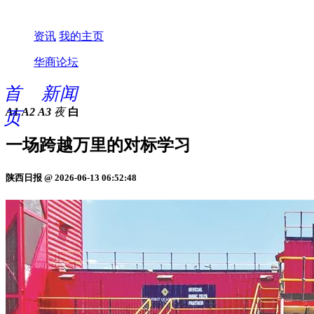
资讯
我的主页
华商论坛
首
新闻
A1
A2
A3
夜
白
页
一场跨越万里的对标学习
陕西日报 @ 2026-06-13 06:52:48