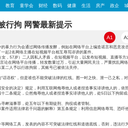
家
教育
童学会
财经
数码
健康
生活
房产
政企
被行拘 网警最新提示
A1
A
中的暴力行为会通过网络传播发酵，例如在网络平台上编造谣言和恶意攻
了一起2名网络主播在短视频平台相互辱骂诽谤的案件。
（女，57岁）二人因私人矛盾，在短视频平台，以发布短视频、直播等
、言论在网络平台传播，转发数量过万，引起大量网民关注，严重扰乱网
陈某二人予以行政拘留，其账号已被依法关停。
“话语权”，但是谁也不能突破法律的红线。图一时之快、泄一己之私，
网安全的决定》规定，利用互联网侮辱他人或者捏造事实诽谤他人的，依
十二条规定，公然侮辱他人或者捏造事实诽谤他人的，处5日以下拘留或者
条寻衅滋事罪，处五年以下有期徒刑、拘役或者管制。
事案件适用法律若干问题的解释》第五条规定：利用信息网络辱骂、恐吓
件等网络工具，发表的内容不可突破法律红线和道德底线，否则，违法行