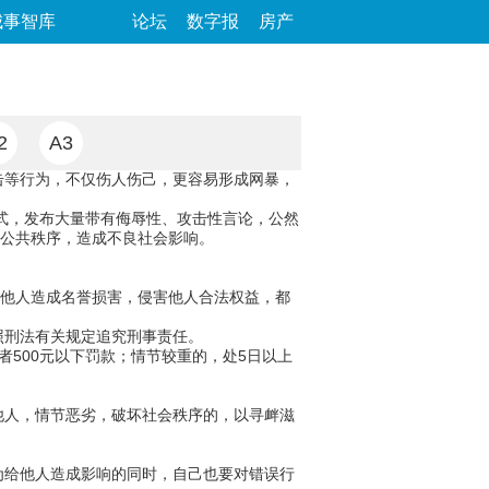
城事智库
论坛
数字报
房产
2
A3
击等行为，不仅伤人伤己，更容易形成网暴，
方式，发布大量带有侮辱性、攻击性言论，公然
络公共秩序，造成不良社会影响。
对他人造成名誉损害，侵害他人合法权益，都
照刑法有关规定追究刑事责任。
500元以下罚款；情节较重的，处5日以上
他人，情节恶劣，破坏社会秩序的，以寻衅滋
为给他人造成影响的同时，自己也要对错误行