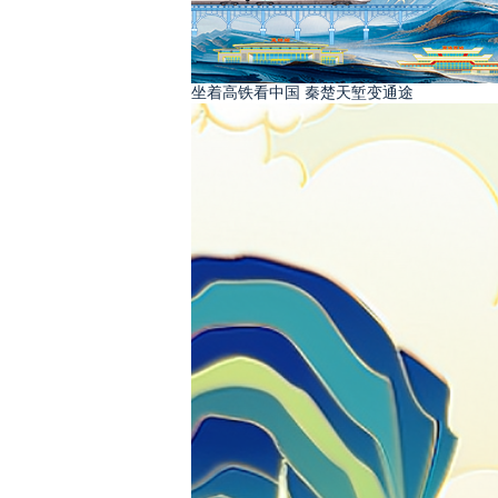
坐着高铁看中国 秦楚天堑变通途