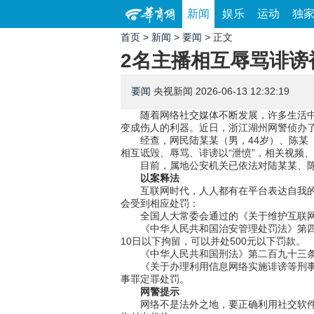
新闻
娱乐
运动
独
首页
>
新闻
>
要闻
> 正文
2名主播相互辱骂诽谤
要闻
央视新闻
2026-06-13 12:32:19
随着网络社交媒体不断发展，许多生活
变成伤人的利器。近日，浙江湖州网警侦办
经查，网民陆某某（男，44岁）、陈某
相互诋毁、辱骂、诽谤以“泄愤”，相关视频
目前，属地公安机关已依法对陆某某、
以案释法
互联网时代，人人都有在平台表达自我的
会受到相应处罚：
全国人大常委会通过的《关于维护互联
《中华人民共和国治安管理处罚法》第四
10日以下拘留，可以并处500元以下罚款。
《中华人民共和国刑法》第二百九十三
《关于办理利用信息网络实施诽谤等刑
事罪定罪处罚。
网警提示
网络不是法外之地，要正确利用社交软