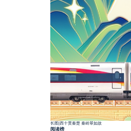
长图|西十贯秦楚 秦岭翠如故
阅读榜