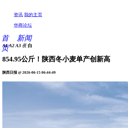
资讯
我的主页
华商论坛
首
新闻
A1
A2
A3
夜
白
页
854.95公斤！陕西冬小麦单产创新高
陕西日报 @ 2026-06-15 06:44:49