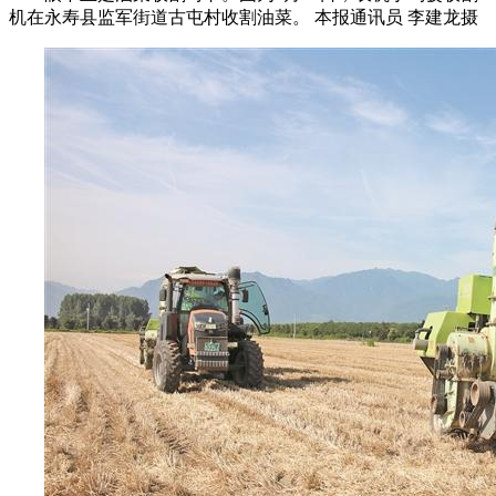
机在永寿县监军街道古屯村收割油菜。 本报通讯员 李建龙摄