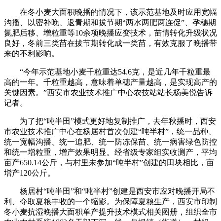
在冬小麦大面积晚播的情况下，该示范基地及时应用宽幅
沟播、以密补晚、返青期和拔节期“两水两肥两连促”、孕穗期
氮肥后移、增粒重等10余项晚播应变技术，苗情转化升级状况
良好，冬前三类苗在拔节期转化成一类苗，有效克服了晚播带
来的不利影响。
“今年示范基地小麦千粒重达54.6克，是近几年千粒重最
高的一年。千粒重越高，意味着单穗产量越高，是实现高产的
关键因素。”西安市农业技术推广中心农技站站长杨美悦告诉
记者。
为了把“吨半田”模式更好地复制推广，去年秋播时，西安
市农业技术推广中心在杨居村首次创建“吨半村”，统一品种、
统一宽幅沟播、统一追肥、统一防冻保苗、统一病害绿色防控
和统一增粒重，增产效果明显。经省级专家组实收测产，平均
亩产650.14公斤，与村里未参加“吨半村”创建的田块相比，亩
增产120公斤。
杨居村“吨半田”和“吨半村”创建是西安市应对晚播开局不
利、夺取夏粮丰收的一个缩影。为保障夏粮生产，西安市印制
冬小麦抗湿晚播大面积单产提升技术模式相关图册，组织全市