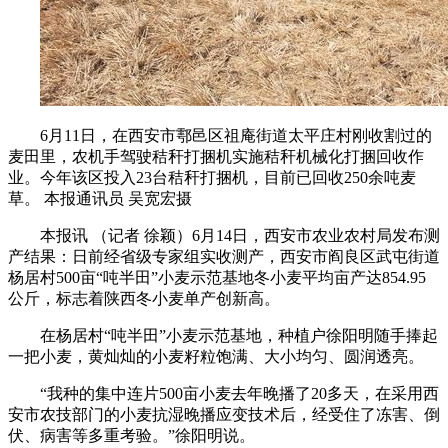
6月11日，在西安市鄠邑区祖庵街道太平庄村刚收割过的
麦田里，农机手驾驶秸秆打捆机实施秸秆机械化打捆回收作
业。今年该区投入23台秸秆打捆机，目前已回收250余吨麦
草。 本报通讯员 吴宽宏摄
本报讯 （记者 徐颖）6月14日，西安市农业农村局发布测
产结果：日前经省级专家组实收测产，西安市阎良区武屯街道
杨居村500亩“吨半田”小麦示范基地冬小麦平均亩产达854.95
公斤，标志着陕西冬小麦单产创新高。
在杨居村“吨半田”小麦示范基地，种植户徐阳明随手捧起
一把小麦，黄灿灿的小麦籽粒饱满、大小均匀、圆润透亮。
“我种的集中连片500亩小麦去年晚播了20多天，在采用西
安市农技部门的小麦抗湿晚播应变技术后，经受住了冻害、倒
伏、病害等多重考验。”徐阳明说。