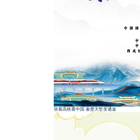
坐着高铁看中国 秦楚天堑变通途