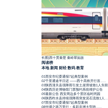
长图|西十贯秦楚 秦岭翠如故
阅读榜
本地
新闻
财经
数码
教育
01
西安市纪委通报7起典型案例
02
千里通途半日还 ——西十高铁开行首......
03
陕西潼关县强降雨引发土崖滑坡致1人失联
04
陕西历史博物馆门票预约系统维护公告
05
最新公告 西安周边多个景区临时闭园
06
陕西柞水县持续强降雨突发泥石流致1人.....
07
西安市纪委通报7起典型案例
08
丝绸之路万里行・多彩非洲大型跨......