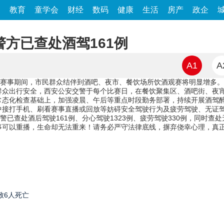
家
教育
童学会
财经
数码
健康
生活
房产
政企
警方已查处酒驾161例
A1
A
。赛事期间，市民群众结伴到酒吧、夜市、餐饮场所饮酒观赛将明显增多。
群众出行安全，西安公安交警于每个比赛日，在餐饮聚集区、酒吧街、夜
常态化检查基础上，加强凌晨、午后等重点时段勤务部署，持续开展酒驾
中接打手机、刷看赛事直播或回放等妨碍安全驾驶行为及疲劳驾驶、无证
警已查处酒后驾驶161例、分心驾驶1323例、疲劳驾驶330例，同时查处
事可以重播，生命却无法重来！请务必严守法律底线，摒弃侥幸心理，真正
致6人死亡