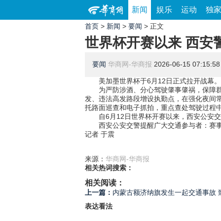
新闻
娱乐
运动
独
首页
>
新闻
>
要闻
> 正文
世界杯开赛以来 西安
要闻
华商网-华商报
2026-06-15 07:15:58
美加墨世界杯于6月12日正式拉开战幕
为严防涉酒、分心驾驶肇事肇祸，保障
发、违法高发路段增设执勤点，在强化夜间
托路面巡查和电子抓拍，重点查处驾驶过程
自6月12日世界杯开赛以来，西安公安交
西安公安交警提醒广大交通参与者：赛
记者 于震
来源：
华商网-华商报
相关热词搜索：
相关阅读：
上一篇：
内蒙古额济纳旗发生一起交通事故 
表达看法