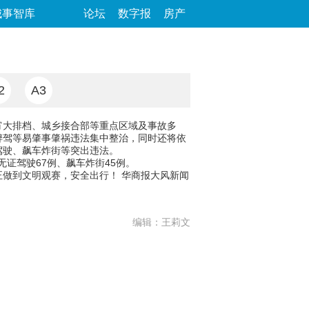
城事智库
论坛
数字报
房产
2
A3
宵大排档、城乡接合部等重点区域及事故多
醉驾等易肇事肇祸违法集中整治，同时还将依
驾驶、飙车炸街等突出违法。
无证驾驶67例、飙车炸街45例。
做到文明观赛，安全出行！ 华商报大风新闻
编辑：王莉文