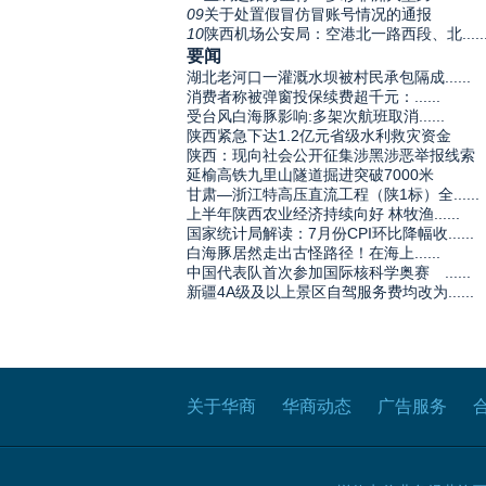
09
关于处置假冒仿冒账号情况的通报
10
陕西机场公安局：空港北一路西段、北.....
要闻
湖北老河口一灌溉水坝被村民承包隔成......
消费者称被弹窗投保续费超千元：......
受台风白海豚影响:多架次航班取消......
陕西紧急下达1.2亿元省级水利救灾资金
陕西：现向社会公开征集涉黑涉恶举报线索
延榆高铁九里山隧道掘进突破7000米
甘肃—浙江特高压直流工程（陕1标）全......
上半年陕西农业经济持续向好 林牧渔......
国家统计局解读：7月份CPI环比降幅收......
白海豚居然走出古怪路径！在海上......
中国代表队首次参加国际核科学奥赛 ......
新疆4A级及以上景区自驾服务费均改为......
关于华商
华商动态
广告服务