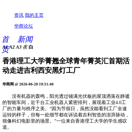
资讯
我的主页
华商论坛
首
新闻
A1
A2
A3
夜
白
页
香港理工大学菁翘全球青年菁英汇首期活
动走进吉利西安黑灯工厂
华商网 @ 2026-06-20 19:51:40
没有机器的轰鸣，阳光透过铺满光伏板的屋顶洒落在静谧
的智能车间，近千台工业机器人紧密排列，展现着工业4.0工
厂的力量与秩序之美。“因为节假日，虽然没能看到工厂全速
运转的样子，但每一处细节都在诉说着吉利智造的澎湃脉动，
很像科幻电影里的场景。”一位来自香港理工大学的学生感叹
道。