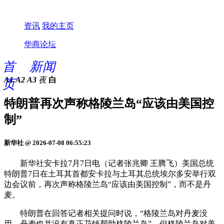
资讯
我的主页
华商论坛
首
新闻
A1
A2
A3
夜
白
页
特朗普再次声称格陵兰岛“应该由美国控
制”
新华社 @ 2026-07-08 06:55:23
新华社安卡拉7月7日电（记者张兆卿 王腾飞）美国总统
特朗普7日在土耳其首都安卡拉与土耳其总统埃尔多安举行双
边会议前，再次声称格陵兰岛“应该由美国控制”，而不是丹
麦。
特朗普在回答记者相关提问时说，“格陵兰岛对丹麦没
用，丹麦也并没有真正花钱帮助格陵兰岛”，但格陵兰岛对美