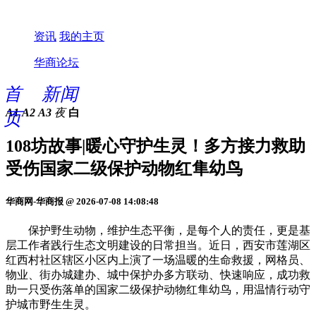
资讯
我的主页
华商论坛
首
新闻
A1
A2
A3
夜
白
页
108坊故事|暖心守护生灵！多方接力救助
受伤国家二级保护动物红隼幼鸟
华商网-华商报 @ 2026-07-08 14:08:48
保护野生动物，维护生态平衡，是每个人的责任，更是基
层工作者践行生态文明建设的日常担当。近日，西安市莲湖区
红西村社区辖区小区内上演了一场温暖的生命救援，网格员、
物业、街办城建办、城中保护办多方联动、快速响应，成功救
助一只受伤落单的国家二级保护动物红隼幼鸟，用温情行动守
护城市野生生灵。