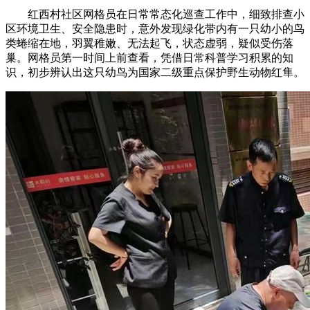
红西村社区网格员在日常常态化巡查工作中，细致排查小
区环境卫生、安全隐患时，意外发现绿化带内有一只幼小的鸟
类蜷缩在地，羽翼稚嫩、无法起飞，状态虚弱，疑似受伤落
巢。网格员第一时间上前查看，凭借日常科普学习积累的知
识，初步辨认出这只幼鸟为国家二级重点保护野生动物红隼。