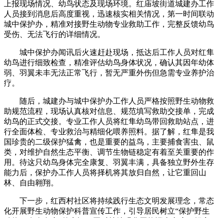
上报现场情况、幼鸟状态及现场环境。红庙坡街道城建办工作
人员接到消息后高度重视，迅速核实相关情况，第一时间联动
城中保护办，精准对接野生动物专业救助工作，完整反馈幼鸟
受伤、无法飞行的详细情况。
城中保护办闻讯后火速赶赴现场，抵达后工作人员对红隼
幼鸟进行细致检查，精准评估幼鸟身体状况，确认其因年幼体
弱、羽翼未丰无法正常飞行，暂无严重外伤但急需专业养护治
疗。
随后，城建办与城中保护办工作人员严格按照野生动物救
助规范流程，现场认真核对信息、规范填写救助交接单，完成
幼鸟的正式交接。专业工作人员将红隼幼鸟带回救助站点，进
行全面体检、专业救治与精细化喂养照料。据了解，红隼是我
国珍贵的二级保护猛禽，也是重要的益鸟，主要捕食害虫、鼠
类，对维护自然生态平衡、调节生物链稳定有着至关重要的作
用。待这只幼鸟身体完全康复、羽翼丰满，具备独立野外生存
能力后，保护办工作人员将择机将其放归自然，让它重回山
林、自由翱翔。
下一步，红西村社区将持续践行生态文明发展理念，常态
化开展野生动物保护科普宣传工作，引导居民树立“保护野生