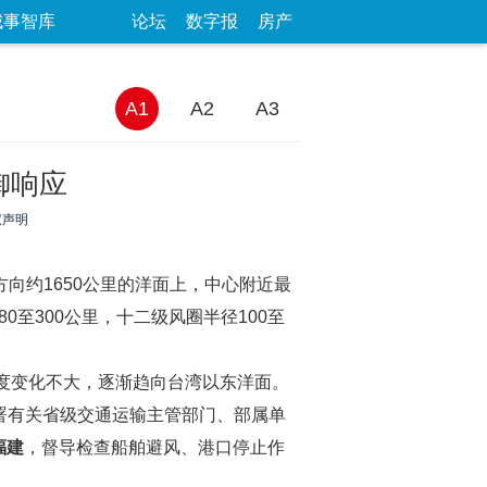
城事智库
论坛
数字报
房产
A1
A2
A3
御响应
权声明
向约1650公里的洋面上，中心附近最
80至300公里，十二级风圈半径100至
强度变化不大，逐渐趋向台湾以东洋面。
署有关省级交通运输主管部门、部属单
福建
，督导检查船舶避风、港口停止作