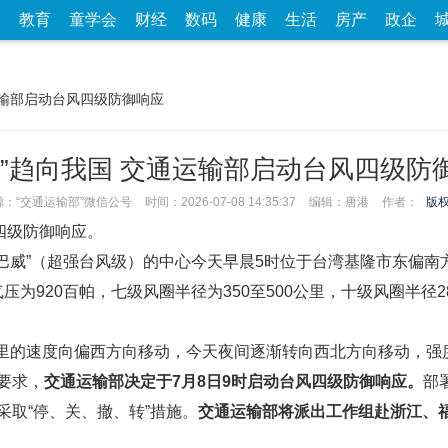
家
教育
童学会
财经
数码
健康
生活
房产
政企
通运输部启动台风四级防御响应
威”趋向我国 交通运输部启动台风四级防
源：“交通运输部”微信公号
时间：2026-07-08 14:35:37
编辑：唐港
作者：
版
四级防御响应。
巴威”（超强台风级）的中心今天早晨5时位于台湾基隆市东偏南方
压为920百帕，七级风圈半径为350至500公里，十级风圈半径2
5公里的速度向偏西方向移动，今天夜间逐渐转向西北方向移动，
要求，
交通运输部决定于7月8日9时启动台风四级防御响应。
部
取“停、关、撤、转”措施。
交通运输部将派出工作组赴浙江、