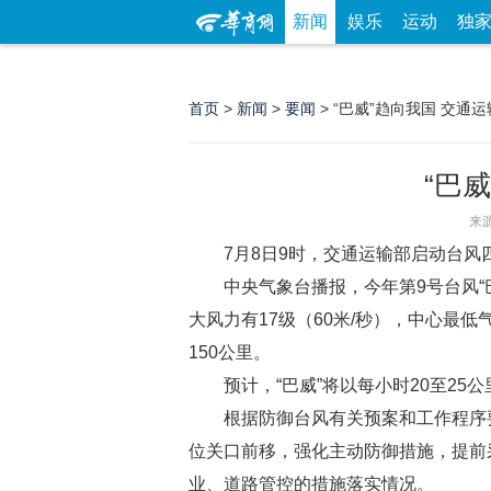
新闻
娱乐
运动
独
首页
>
新闻
>
要闻
> “巴威”趋向我国 交
“巴
来
7月8日9时，交通运输部启动台风
中央气象台播报，今年第9号台风“
大风力有17级（60米/秒），中心最低气
150公里。
预计，“巴威”将以每小时20至2
根据防御台风有关预案和工作程序
位关口前移，强化主动防御措施，提前采
业、道路管控的措施落实情况。