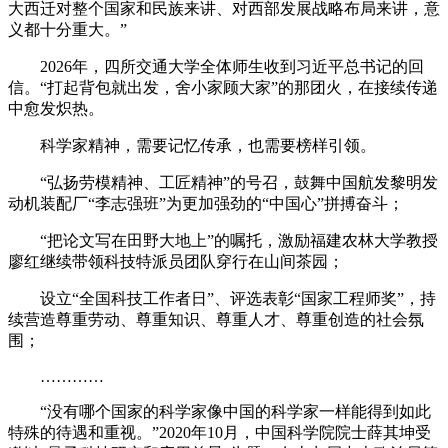
大西迁对整个国家和民族来讲、对西部发展战略布局来讲，意
义都十分重大。”
2026年，四所交通大学全体师生收到习近平总书记的回
信。“打起背包就出发，舍小家顾大家”的那团火，在接续传递
中愈发炽热。
科学家精神，需要记忆传承，也需要榜样引领。
“弘扬劳模精神、工匠精神”的号召，鼓舞中国航发黎明发
动机装配厂“李志强班”为更加强劲的“中国心”拼搏奋斗；
“把论文写在田野大地上”的嘱托，激励福建农林大学教授
廖红继续带领科技特派员团队穿行在山间茶园；
设立“全国科技工作者日”、评选表彰“国家工程师奖”，持
续营造尊重劳动、尊重知识、尊重人才、尊重创造的社会氛
围；
…………
“没有哪个国家的科学家像中国的科学家一样能得到如此
特殊的待遇和重视。”2020年10月，中国科学院院士薛其坤受