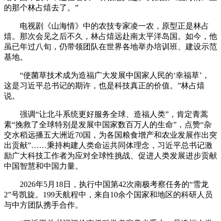
的那个林占熺去了。”
电视剧《山海情》中的农技专家凌一农，原型正是林占
熺。那次会见之后不久，林占熺远赴南太平洋岛国。如今，他
虽已年过八旬，仍带领团队在世界各地举办培训班、建设示范
基地。
“使菌草技术成为造福广大发展中国家人民的‘幸福草’，
这是习近平总书记的期许，也是科技真正的价值。”林占熺
说。
强调“让北斗系统更好服务全球、造福人类”，肯定青蒿
素“挽救了全球特别是发展中国家数百万人的生命”，点赞“杂
交水稻远播五大洲近70国，为各国粮食增产和农业发展作出突
出贡献”……秉持构建人类命运共同体理念，习近平总书记激
励广大科技工作者为应对全球性挑战、促进人类发展进步贡献
中国智慧和中国力量。
2026年5月18日，执行中国第42次南极考察任务的“雪龙
2”号凯旋。199天航程中，来自10余个国家和地区的科研人员
与中方团队携手合作。