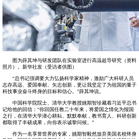
图为薛其坤与研发团队在实验室进行高温超导研究（资料
照片）。新华社发（受访者供图）
“总书记强调要大力弘扬科学家精神，激励广大科研人员
志存高远、爱国奉献、矢志创新，更让我坚定了为祖国的量子
科技事业奋斗终身的目标和信心。”薛其坤说。
中国科学院院士、清华大学教授姚期智珍藏着习近平总书
记给他的回信：“你回国任教二十年来，将爱国之情化为报国
之行，在清华大学潜心耕耘、默默奉献，教书育人、科研创新
都取得了丰硕成果，向你表示诚挚问候。”
作为一名享誉世界的专家，姚期智毅然放弃美国名校终身