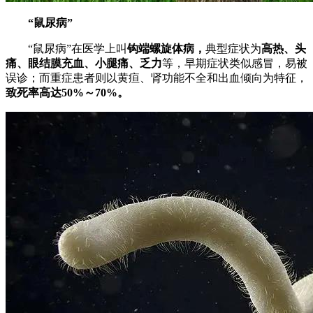
“鼠尿病”
“鼠尿病”在医学上叫
钩端螺旋体病，
典型症状为
高热、头
痛、眼结膜充血、小腿痛、乏力
等，早期症状类似感冒，易被
误诊；而重症患者则以黄疸、肾功能不全和出血倾向为特征，
致死率高达50%～70%。