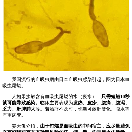
我国流行的血吸虫病由日本血吸虫感染引起，图为日本血
吸虫尾蚴。
人如果接触含有血吸虫尾蚴的水（疫水），
只需短短10秒
就可能导致感染。
临床主要表现为
发热、皮疹、腹痛、腹泻、
乏力、肝脾肿大
等。若治疗不及时，晚期可致肝硬化、腹水等
严重病变。
姜天俊介绍，
由于钉螺是血吸虫的中间宿主，应尽量避免