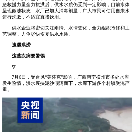
急救援力量全力抗洪后，供水水质仍受到一定影响，目前水体
呈现微浊状态，水厂已加大消毒剂量，广大市民可使用自来水
进行洗漱，不适宜直接饮用。
供水企业将密切关注雨情、水情变化，全力组织抢修和工
艺调整，力争尽快恢复供水水质。
遭遇洪涝
这些疾病要警惕
▽
7月6日，受台风“美莎克”影响，广西南宁横州市多处水库
发生险情，洪水裹挟泥沙倾泻而下，水库下游多个村镇受淹严
重。