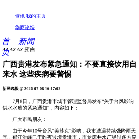
资讯
我的主页
华商论坛
首
新闻
A1
A2
A3
夜
白
页
广西贵港发布紧急通知：不要直接饮用自
来水 这些疾病要警惕
新民晚报 @ 2026-07-08 16:17:02
7月8日，广西贵港市城市管理监督局发布“关于台风影响
供水水质的紧急通知”，内容如下：
广大市民朋友：
由于今年10号台风“美莎克”影响，我市遭遇持续强降雨天
气，郁江洪峰已于昨夜过境贵港市，市龙床井水厂经过多方应