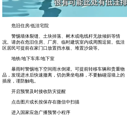
危旧住房/低洼宅院
警惕墙体裂缝、土块掉落、树木或电线杆无故倾斜等情
况。请勿在危旧住房、厂房、临时建筑室内或周围逗留。低洼
区居民可提前在家门口放置挡水板、堆置沙袋等。
地铁/地下车库/地下室
暴雨时警惕地下空间雨水倒灌。可提前转移车辆和贵重物
品，发现进水后快速撤离，切勿乘坐电梯，不要触碰湿墙上的
插座，谨防触电。
开启预警及时接收防灾提醒
点击图片或长按保存在微信中扫描
进入国家应急广播预警小程序