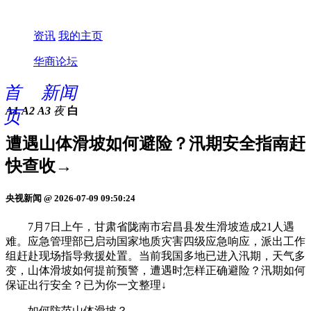
资讯
我的主页
华商论坛
首
新闻
A1
A2
A3
夜
白
页
遭遇山体滑坡如何避险？汛期安全指南赶
快查收→
央视新闻 @ 2026-07-09 09:50:24
7月7日上午，甘肃省陇南市宕昌县发生滑坡造成21人遇
难。应急管理部已启动国家地质灾害四级应急响应，派出工作
组赶赴现场指导救援处置。当前我国多地已进入汛期，天气多
变，山体滑坡如何提前预警，遭遇时怎样正确避险？汛期如何
保证出行安全？已为你一文整理↓
如何防范山体滑坡？