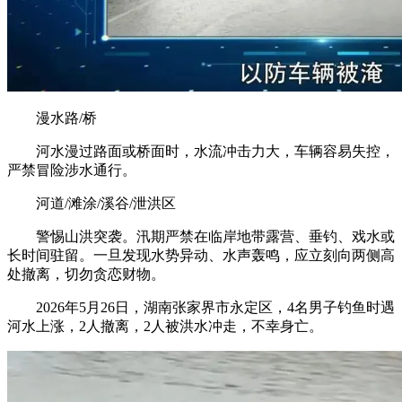
漫水路/桥
河水漫过路面或桥面时，水流冲击力大，车辆容易失控，
严禁冒险涉水通行。
河道/滩涂/溪谷/泄洪区
警惕山洪突袭。汛期严禁在临岸地带露营、垂钓、戏水或
长时间驻留。一旦发现水势异动、水声轰鸣，应立刻向两侧高
处撤离，切勿贪恋财物。
2026年5月26日，湖南张家界市永定区，4名男子钓鱼时遇
河水上涨，2人撤离，2人被洪水冲走，不幸身亡。