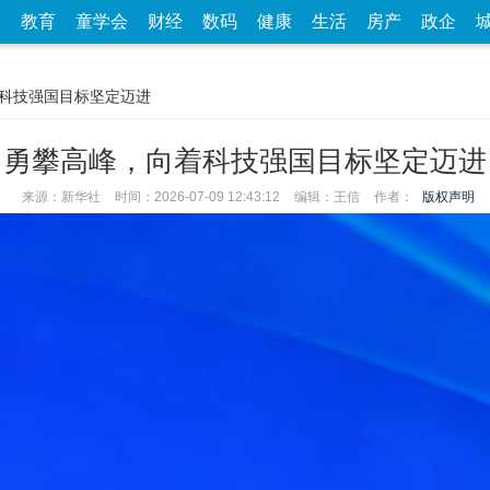
家
教育
童学会
财经
数码
健康
生活
房产
政企
着科技强国目标坚定迈进
勇攀高峰，向着科技强国目标坚定迈进
来源：新华社
时间：2026-07-09 12:43:12
编辑：王信
作者：
版权声明