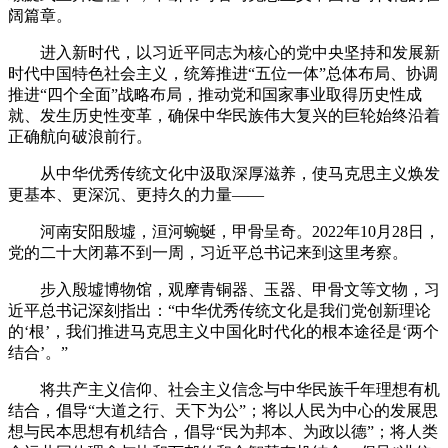
阔篇章。
进入新时代，以习近平同志为核心的党中央坚持和发展新
时代中国特色社会主义，统筹推进“五位一体”总体布局、协调
推进“四个全面”战略布局，推动党和国家事业取得历史性成
就、发生历史性变革，确保中华民族伟大复兴的巨轮始终沿着
正确航向破浪前行。
从中华优秀传统文化中汲取深厚滋养，使马克思主义焕发
更基本、更深沉、更持久的力量——
河南安阳殷墟，洹河蜿蜒，甲骨呈奇。2022年10月28日，
党的二十大闭幕不到一周，习近平总书记来到这里考察。
步入殷墟博物馆，观摩青铜器、玉器、甲骨文等文物，习
近平总书记深刻指出：“中华优秀传统文化是我们党创新理论
的‘根’，我们推进马克思主义中国化时代化的根本途径是‘两个
结合’。”
将共产主义信仰、社会主义信念与中华民族千年理想有机
结合，倡导“大道之行、天下为公”；将以人民为中心的发展思
想与民本思想有机结合，倡导“民为邦本、为政以德”；将人类