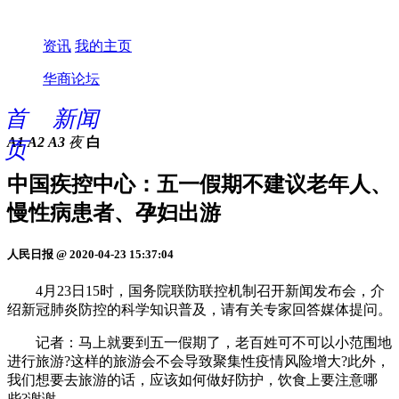
资讯
我的主页
华商论坛
首
新闻
A1
A2
A3
夜
白
页
中国疾控中心：五一假期不建议老年人、
慢性病患者、孕妇出游
人民日报 @ 2020-04-23 15:37:04
4月23日15时，国务院联防联控机制召开新闻发布会，介
绍新冠肺炎防控的科学知识普及，请有关专家回答媒体提问。
记者：马上就要到五一假期了，老百姓可不可以小范围地
进行旅游?这样的旅游会不会导致聚集性疫情风险增大?此外，
我们想要去旅游的话，应该如何做好防护，饮食上要注意哪
些?谢谢。