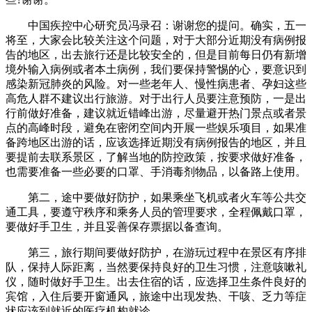
中国疾控中心研究员冯录召：谢谢您的提问。确实，五一
将至，大家会比较关注这个问题，对于大部分近期没有病例报
告的地区，出去旅行还是比较安全的，但是目前每日仍有新增
境外输入病例或者本土病例，我们要保持警惕的心，要意识到
感染新冠肺炎的风险。对一些老年人、慢性病患者、孕妇这些
高危人群不建议出行旅游。对于出行人员要注意预防，一是出
行前做好准备，建议就近错峰出游，尽量避开热门景点或者景
点的高峰时段，避免在密闭空间内开展一些娱乐项目，如果准
备跨地区出游的话，应该选择近期没有病例报告的地区，并且
要提前去联系景区，了解当地的防控政策，按要求做好准备，
也需要准备一些必要的口罩、手消毒剂物品，以备路上使用。
第二，途中要做好防护，如果乘坐飞机或者火车等公共交
通工具，要遵守秩序和乘务人员的管理要求，全程佩戴口罩，
要做好手卫生，并且妥善保存票据以备查询。
第三，旅行期间要做好防护，在游玩过程中在景区有序排
队，保持人际距离，当然要保持良好的卫生习惯，注意咳嗽礼
仪，随时做好手卫生。出去住宿的话，应选择卫生条件良好的
宾馆，入住后要开窗通风，旅途中出现发热、干咳、乏力等症
状应该到就近的医疗机构就诊。