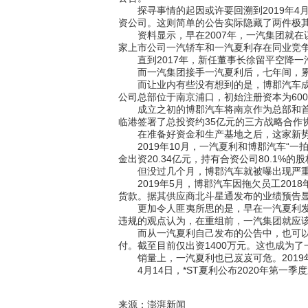
探寻事情的起因或许要回溯到2019年4
资公司。这则简单的公告实际隐藏了两件极
资料显示，早在2007年，一汽集团就在谋
家上市公司一汽轿车和一汽夏利存在同业竞
直到2017年，新任董事长徐留平空降一
而一汽集团接手一汽夏利后，七年间，累
而让业内有些没有想到的是，博郡汽车成为了
公司总部位于南京浦口，初始注册资本为600
成立之初的博郡汽车将南京作为总部和首个生
临港签署了总投资约35亿元的三方战略合作
在准备好资金和生产基地之后，这家新势力
2019年10月，一汽夏利和博郡汽车“一拍
金出资20.34亿元，持有合资公司80.1%的
但没过几个月，博郡汽车就被曝出现严重的
2019年5月，博郡汽车因拖欠员工2018
货款。据其供应商北斗星通发布的业绩预告显
更加令人匪夷所思的是，早在一汽夏利发布合
违规的观点认为，在重组前，一汽集团就应该
而从一汽夏利自己发布的公告中，也可以感
付。截至目前仅出资1400万元。这也成为
销量上，一汽夏利也已岌岌可危。2019年，一
4月14日，*ST夏利公布2020年第一季度
来源：澎湃新闻