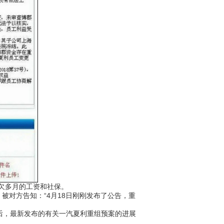
欠多月的工资和社保。
对方告知：“4月18日刚刚发布了公告，重
后，最新发布的有关一汽夏利重组预案的进展