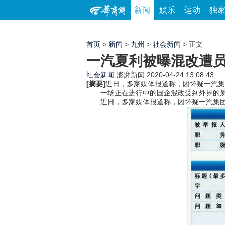
新闻
娱乐
运动
独
首页
>
新闻
>
九州
>
社会新闻
> 正文
一汽夏利被曝混改遭员
社会新闻
澎湃新闻
2020-04-24 13:08:43
[摘要]
近日，多家媒体报道称，因怀疑一汽集
一场正在进行中的国企混改受到外界的
近日，多家媒体报道称，因怀疑一汽集团推