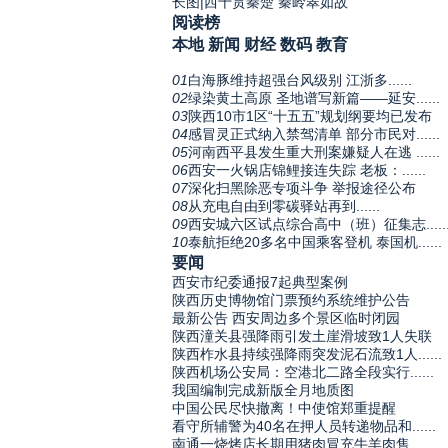
长图|西十贯秦楚 秦岭翠如故
阅读榜
本地
新闻
财经
数码
教育
01
白海豚维持超强台风级别 江浙多......
02
绿染黄土高原 圣地谱写新篇——延安......
03
陕西10市1区“十五五”规划纲要均已发布
04
感冒灵正式纳入禁驾清单 部分市民对......
05
河南西平县发生重大刑案嫌疑人在逃 ......
06
西安一火锅店锦鲤接连失踪 老板：......
07
深化扫黑除恶专项斗争 举报途径公布
08
从充电自由到零碳驿站再到......
09
西安城六区试点综合高中（班）征集志.....
10
泰航拒绝20多名中国乘客登机 泰国机......
要闻
西安市纪委通报7起典型案例
陕西历史博物馆门票预约系统维护公告
最新公告 西安周边多个景区临时闭园
陕西潼关县强降雨引发土崖滑坡致1人失联
陕西柞水县持续强降雨突发泥石流致1人......
陕西机场公安局：空港北二路全段实行......
我国编制完成新版全月地质图
中国公民尽快撤离！中使馆郑重提醒
看守所辅警为40名在押人员转递物品和......
南通一烧烤店长期用猪肉冒充牛羊肉售......