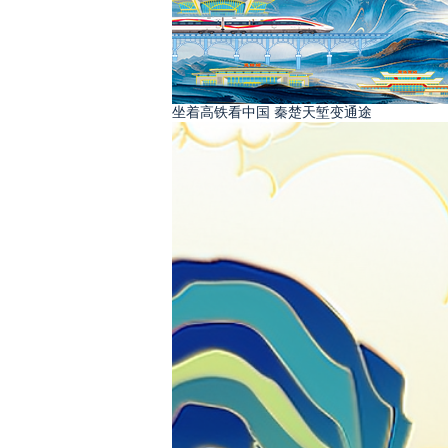
坐着高铁看中国 秦楚天堑变通途