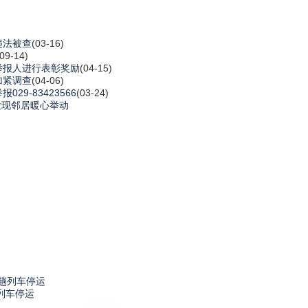
违法被查
(03-16)
(09-14)
举报人进行表彰奖励
(04-15)
加紧调查
(04-06)
9-83423566
(03-24)
发现邻居暖心举动
列车停运