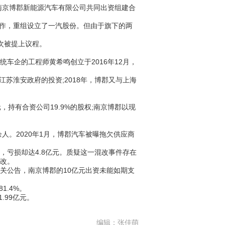
南京博郡新能源汽车有限公司共同出资组建合
工作，重组设立了一汽股份。但由于旗下的两
次被提上议程。
企的工程师黄希鸣创立于2016年12月，
苏淮安政府的投资;2018年，博郡又与上海
，持有合资公司19.9%的股权;南京博郡以现
余人。2020年1月，博郡汽车被曝拖欠供应商
，亏损却达4.8亿元。质疑这一混改事件存在
混改。
关公告，南京博郡的10亿元出资未能如期支
1.4%。
.99亿元。
编辑：张佳萌