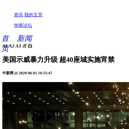
资讯
我的主页
华商论坛
首
新闻
A1
A2
A3
夜
白
页
美国示威暴力升级 超40座城实施宵禁
中新网 @ 2020-06-01 16:55:47