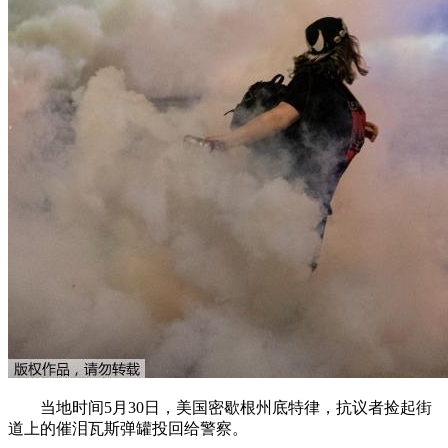
当地时间5月30日，美国密歇根州底特律，抗议者捡起街
道上的催泪瓦斯弹罐投回给警察。