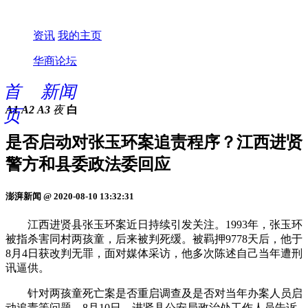
资讯
我的主页
华商论坛
首
新闻
A1
A2
A3
夜
白
页
是否启动对张玉环案追责程序？江西进贤
警方和县委政法委回应
澎湃新闻 @ 2020-08-10 13:32:31
江西进贤县张玉环案近日持续引发关注。1993年，张玉环
被指杀害同村两孩童，后来被判死缓。被羁押9778天后，他于
8月4日获改判无罪，面对媒体采访，他多次陈述自己当年遭刑
讯逼供。
针对两孩童死亡案是否重启调查及是否对当年办案人员启
动追责等问题，8月10日，进贤县公安局政治处工作人员告诉