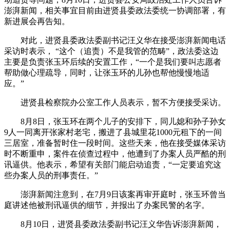
澎湃新闻，相关事宜目前由进贤县委政法委统一协调部署，有
新进展会再告知。
对此，进贤县委政法委副书记汪义华在接受澎湃新闻电话
采访时表示， “这个（追责）不是我管的范畴”，政法委这边
主要是负责张玉环后续的安置工作，“一个是我们要叫志愿者
帮助做心理疏导，同时，让张玉环的儿孙也帮他慢慢地适
应。”
进贤县检察院办公室工作人员表示，暂不方便接受采访。
8月8日，张玉环在两个儿子的安排下，同儿媳和孙子孙女
9人一同离开张家村老宅，搬进了县城里花1000元租下的一间
三居室，准备暂时住一段时间。这些天来，他在接受媒体采访
时不断重申，案件在侦查过程中，他遭到了办案人员严酷的刑
讯逼供。他表示，希望有关部门能启动追责，“一定要追究这
些办案人员的刑事责任。”
澎湃新闻注意到，在7月9日该案再审开庭时，张玉环曾当
庭讲述他被刑讯逼供的细节，并报出了办案民警的名字。
8月10日，进贤县委政法委副书记汪义华告诉澎湃新闻，