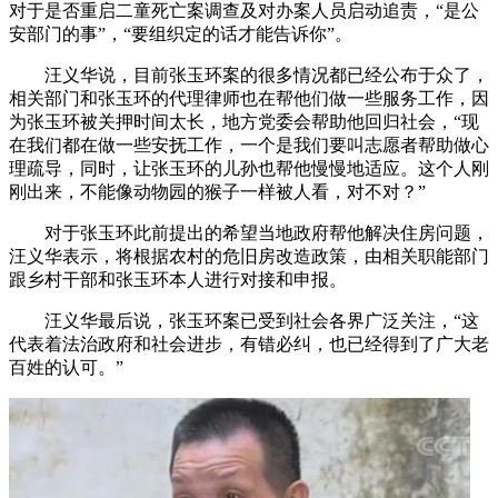
对于是否重启二童死亡案调查及对办案人员启动追责，“是公
安部门的事”，“要组织定的话才能告诉你”。
汪义华说，目前张玉环案的很多情况都已经公布于众了，
相关部门和张玉环的代理律师也在帮他们做一些服务工作，因
为张玉环被关押时间太长，地方党委会帮助他回归社会，“现
在我们都在做一些安抚工作，一个是我们要叫志愿者帮助做心
理疏导，同时，让张玉环的儿孙也帮他慢慢地适应。这个人刚
刚出来，不能像动物园的猴子一样被人看，对不对？”
对于张玉环此前提出的希望当地政府帮他解决住房问题，
汪义华表示，将根据农村的危旧房改造政策，由相关职能部门
跟乡村干部和张玉环本人进行对接和申报。
汪义华最后说，张玉环案已受到社会各界广泛关注，“这
代表着法治政府和社会进步，有错必纠，也已经得到了广大老
百姓的认可。”