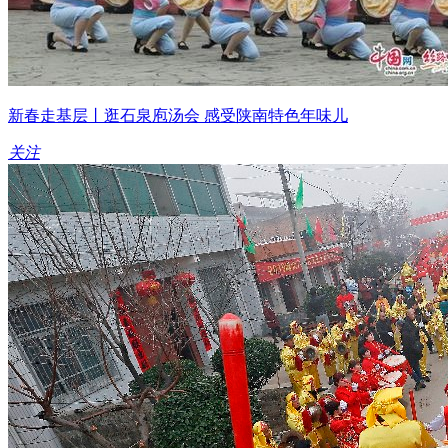
新春走基层丨逛石泉庖汤会 感受陕南特色年味儿
关注