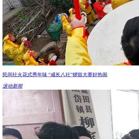
民间社火花式秀年味 “咸长八社”锣鼓大赛好热闹
滚动新闻