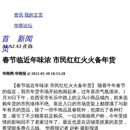
资讯
我的主页
华商论坛
首
新闻
A1
A2
A3
夜
白
页
春节临近年味浓 市民红红火火备年货
华商网-华商报 @ 2021-01-30 18:13:28
【春节临近年味浓 市民红红火火备年货】 随着牛年春节
的临近，我市年货市场开始热闹起来，过年喜庆气氛渐浓。1
月30日下午，在西安市长乐中路上的义乌小商品城内，前来选
购年货的市民络绎不绝。靠近入口的市场货架上都摆满了与新
年有关的货品，除了一些牛饰品及春联外，也摆出了各种灯
笼，吸引了不少顾客驻足购买。一位河南籍商户称，今年受疫
情的影响回不了老家过年了。最近也是在店铺里抓紧的卖货，
希望能多挣点儿钱。 华商报记者 赵彬 摄影报道