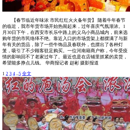
【春节临近年味浓 市民红红火火备年货】 随着牛年春节
的临近，我市年货市场开始热闹起来，过年喜庆气氛渐浓。1
月30日下午，在西安市长乐中路上的义乌小商品城内，前来选
购年货的市民络绎不绝。靠近入口的市场货架上都摆满了与新
年有关的货品，除了一些牛饰品及春联外，也摆出了各种灯
笼，吸引了不少顾客驻足购买。一位河南籍商户称，今年受疫
情的影响回不了老家过年了。最近也是在店铺里抓紧的卖货，
希望能多挣点儿钱。 华商报记者 赵彬 摄影报道
1
2
3
4
..
5
全文