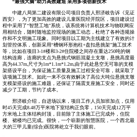
“最强大脑”助力高效建造 采用多项创新技术
中建八局第二建设有限公司项目负责人邢济岐告诉《见证
西安》，为了更加高效的建设儿童医院经开院区，项目建设过
程中采用了“智慧工地”系统，该系统将计算机技术与物联网应
用相结合，随时随地监控现场的施工动态，杜绝了各种违规操
作和不文明施工现象。同时项目以工期为主线建立了有效的计
划管控体系，创新采用“槽钢环形抱柱+盘扣悬挑架”施工技术
等，比如在项目3-1#楼和3-2#住院楼之间存在重达250吨的钢
结构连廊，连廊的支点为悬挑式钢筋混凝土支墩，悬挑高度最
高为44.37m,尺寸为1m*1.1m*1.2m,由于此处悬空无可靠的支模
架搭设平台，为保证施工质量及施工过程安全可靠，就采取了
该项施工技术。如此一来不仅有效解决了高位大吨位悬挑支墩
支模架搭设的施工难题，还保证了隔震支座施工安全，同时还
减少了工期，节约了成本。
邢济岐介绍，自进场以来，项目工作人员加班加点，仅用
时45天完成8.48万平米地下室结构正负零，150天完成12万平
方米地上主体结构封顶，目前除了主体施工已完成外，住院
楼、裙楼均已完成。很快，一个崭新的智慧医院，一个西北最
大的三甲儿童(综合)医院将屹立于我们眼前。