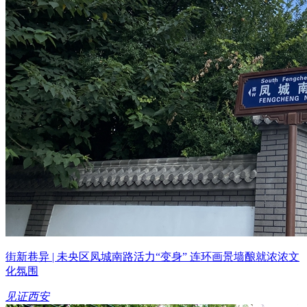
街新巷异 | 未央区凤城南路活力“变身” 连环画景墙酿就浓浓文
化氛围
见证西安