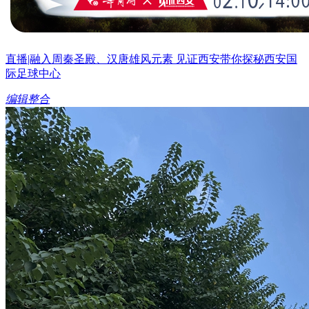
直播|融入周秦圣殿、汉唐雄风元素 见证西安带你探秘西安国
际足球中心
编辑整合