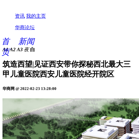
资讯
我的主页
华商论坛
首
新闻
A1
A2
A3
夜
白
页
筑造西望|见证西安带你探秘西北最大三
甲儿童医院西安儿童医院经开院区
华商网 @ 2022-02-23 13:28:00