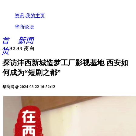
资讯
我的主页
华商论坛
首
新闻
A1
A2
A3
夜
白
页
探访沣西新城造梦工厂影视基地 西安如
何成为“短剧之都”
华商网 @ 2024-08-22 16:52:12