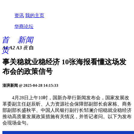
资讯
我的主页
华商论坛
首
新闻
A1
A2
A3
夜
白
页
事关稳就业稳经济 10张海报看懂这场发
布会的政策信号
澎湃新闻 @ 2025-04-28 14:15:33
4月28日上午10时，国新办举行新闻发布会，国家发展改
革委副主任赵辰昕、人力资源社会保障部副部长俞家栋、商务
部副部长盛秋平、中国人民银行副行长邹澜介绍稳就业稳经济
推动高质量发展政策措施有关情况，并答记者问。以下为发布
会现场金句。