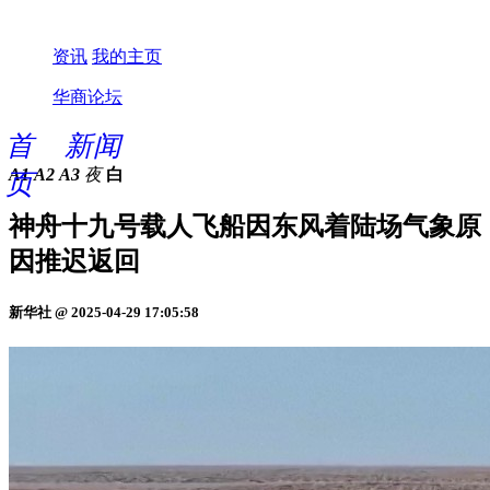
资讯
我的主页
华商论坛
首
新闻
A1
A2
A3
夜
白
页
神舟十九号载人飞船因东风着陆场气象原
因推迟返回
新华社 @ 2025-04-29 17:05:58