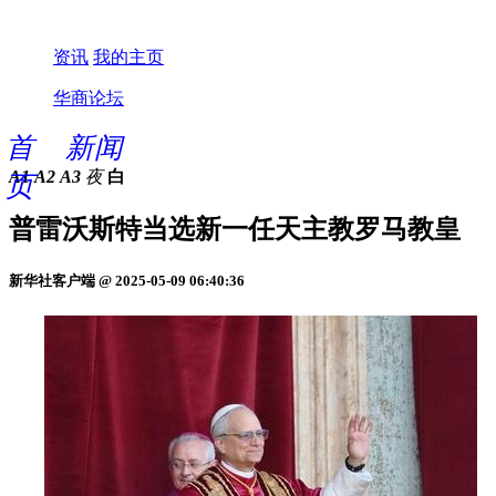
资讯
我的主页
华商论坛
首
新闻
A1
A2
A3
夜
白
页
普雷沃斯特当选新一任天主教罗马教皇
新华社客户端 @ 2025-05-09 06:40:36