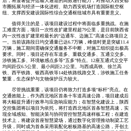
后，将显著提升运输大通道的高效通行能力，对推动大西安都
市圈拓展与经济一体化进程、助力西安机场打造国际航空枢
纽、支撑西安建设国际性综合交通枢纽城市具有重要意义。
值得关注的是，该项目建设过程中将面临多重挑战。在施
工难度方面，项目一次性改扩建里程超79公里，是目前陕西省
内一次性改扩建里程最长的“边通车、边施工”高速公路项目之
一。当前该路段日均交通量已达6.7万辆，峰值时更是突破11.4
万辆，施工期间需确保交通服务不中断，对施工组织提出极高
要求。同时，项目还存在车道多、重载交通多、互通立交多、
涉铁施工多、环境敏感点多等“五多”特点。12座互通式立交平
均间距仅6.5公里、最小间距2.2公里。与西成高铁、徐兰高
铁、西平铁路、银西高铁等14处铁路线路交叉，涉铁施工任务
繁重，生态保护与文物保护压力较大。
尽管挑战重重，该项目仍将致力打造多项“标杆”亮点。在
交通效能上，作为西北地区首条十车道高速公路，项目建成后
将大幅提升通行效率与应急响应能力；在智慧化建设上，陕西
交控集团将以项目为依托，将打造西北地区首条智慧高速，实
现全域感知、智能决策与协同管控智慧高速样板工程；在建造
技术上，将建设首座智慧梁场，通过数字化管理推动制梁工艺
升级，同时成为首条采用装配化桩板路基的高速公路，开创土