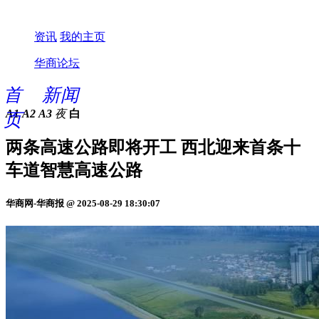
资讯
我的主页
华商论坛
首
新闻
A1
A2
A3
夜
白
页
两条高速公路即将开工 西北迎来首条十
车道智慧高速公路
华商网-华商报 @ 2025-08-29 18:30:07