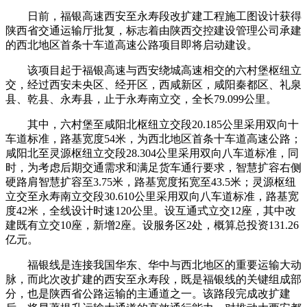
日前，福银高速西安至永寿段改扩建工程施工图设计获得
陕西省交通运输厅批复，标志着由陕西交控建设管理公司承建
的西北地区首条十车道高速公路项目即将启动建设。
该项目起于福银高速与西安绕城高速相交的六村堡枢纽立
交，经过西安未央区、经开区，西咸新区，咸阳秦都区、礼泉
县、乾县、永寿县，止于永寿南立交，全长79.099公里。
其中，六村堡至咸阳北枢纽立交段20.185公里采用双向十
车道标准，路基宽度54米，为西北地区首条十车道高速公路；
咸阳北至灵源枢纽立交段28.304公里采用双向八车道标准，同
时，为考虑后期交通需求和满足货车通行要求，智慧扩容右侧
硬路肩智慧扩容至3.75米，路基宽度拓宽至43.5米；灵源枢纽
立交至永寿南立交段30.610公里采用双向八车道标准，路基宽
度42米，全线设计时速120公里。设互通式立交12座，其中改
建既有立交10座，新增2座。设服务区2处，概算总投资131.26
亿元。
福银线是连接我国华东、华中与西北地区的重要运输大动
脉，而此次改扩建的西安至永寿段，既是福银线的关键组成部
分，也是陕西省公路运输的主通道之一。该路段完成改扩建