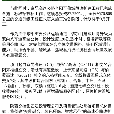
与此同时，京昆高速公路合阳至蒲城段改扩建工程已完成
各施工标段招投标工作，这项总投资87.75亿元、全长约76.868
公里的交通升级工程正式迈入施工准备阶段，计划将于9月开
工。
作为关中东部重要公路运输通道，该项目建成后将升级为
双向八车道高速公路，设计速度120公里/小时，桥涵荷载等级
采用公路-Ⅰ级，对完善国家综合立体交通网络、提升区域通行
能力、助推合阳县、澄城县、蒲城县沿线经济社会高质量发展
具有重要意义。
项目起自京昆高速（G5）与菏宝高速（G3511）相交的合
阳东枢纽立交，沿既有高速敷设，止于京昆高速（G5）与榆
蓝高速（G6521）相交的东杨枢纽立交。全线将设互通式立体
交叉7处，其中改扩建合阳东（枢纽）、合阳、韦庄、石马
（枢纽）、孙镇、东杨（枢纽）6 处，新建七峰立交1处；设
收费站4处、服务区2处（新增蒲城服务区1处，原位扩建澄城
服务区1处）。
陕西交控集团建设管理公司及项目管理处明确项目总体目
标，将创建“交能融合、绿色环保、智慧示范”的高速公路改扩