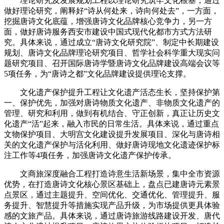
理论研究及发展规划工程以理论研究筑牢文化根基，通过
做好理论研究，阐释好“诗从何处来，诗向何处去”，一方面，
挖掘唐诗文化底蕴，增强唐诗文化品牌核心竞争力，另一方
面，做好唐诗服务西安市建设中国式现代化都市方式方法研
究。具体来说，通过成立“唐诗文化研究院”、制定中长期建设
规划、唐诗文化品牌理论研究项目、哲学社会科学重大现实问
题研究项目、召开国际唐诗学暨唐诗文化品牌建设高端会议等
5项任务，为“唐诗之都”文化品牌建设提供理论支撑。
文化遗产保护提升工程让文化遗产活态生长，坚持保护第
一、保护优先，加强对唐诗物质文化遗产、非物质文化遗产的
管理、研究和利用，做到有机结合、守正创新，真正让历史文
化遗产“活”起来，融入市民的日常生活。具体来说，通过重点
文物保护项目、大明宫文化建设提升发展项目、深化与唐诗相
关的文化遗产保护与活化利用、做好唐诗现地文化遗迹保护标
注工作等4项任务，加强唐诗文化遗产保护传承。
文商旅深度融合工程打造诗意生活新场景，集中全市资源
优势，在打造唐诗文化核心景区基础上，盘点已建唐诗元素景
点景区，通过主题提升、空间优化、交通优化、管理提升、服
务提升、智慧提升等措施实现产品升级，为市场提供更具体验
感的文旅产品。具体来说，通过唐诗旅游线路建设开发、唐代