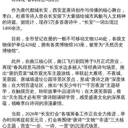
作为唐代都城长安，西安是唐诗创作与传播的核心舞台，
李白、杜甫等诗人曾在长安留下大量描绘城市风貌与人文精神
的诗篇。据统计，现存5万多首唐诗中，“长安”一词出现过
1400余次。
目前，全市登记在册的一般不可移动文物3246处，各级文
物保护单位428处，拥有各类博物馆163座，被誉为“天然历史
博物馆”。
此外，在曲江核心区，曲江飞行剧院将于9月正式营业，
再现“春风得意马蹄疾”“长安水边多丽人”等经典诗句场景。推
出“唐韵霓裳”城市观光车主题游线，串联起大雁塔、不夜城、
芙蓉园、唐城墙遗址公园等景区景点，形成“唐诗之路”深度体
验；在大明宫遗址区，推出“长安少年行”“千宫夜游”主题研
学，在触摸历史、聆听故事中品读诗句；在大唐芙蓉园，推
出“天生我才必有用”唐诗朗诵研学营，感受盛唐文化的深厚底
蕴，领略李白诗词的浪漫豪情。
当前，2026年“长安灯会”各项筹备工作正在全力推进，举
办时间将提前至元旦，灯会将围绕“唐诗”“文物”“非遗”三大核
心主题，营造“一步、一诗、一景”的沉浸式场景。