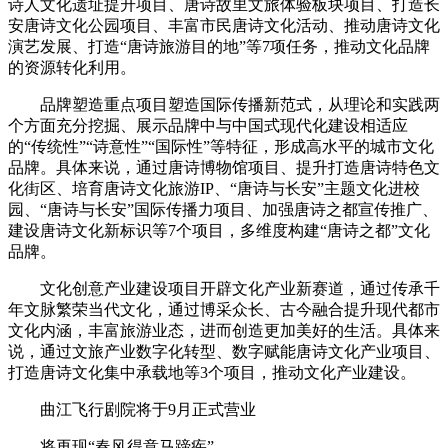
诗人文化遗址提升项目、唐诗故里文旅体验板块项目、打造长
安唐诗文化公园项目、丰富市民唐诗文化活动、推动唐诗文化
演艺发展、打造“唐诗旅游目的地”等7项任务，推动文化品牌
的资源转化利用。
品牌塑造重点项目塑造国际传播新范式，从理论和实践两
个方面充分挖掘、展示品牌中与中国式现代化建设相适应
的“传统性”“诗意性”“国际性”等特征，形成高水平的城市文化
品牌。具体来说，通过唐诗博物馆项目、提升打造唐诗特色文
化街区、培育唐诗文化旅游IP、“唐诗与长安”主题文化进校
园、“唐诗与长安”国际传播力项目、加强唐诗之都宣传推广、
建设唐诗文化新标识等7个项目，多维度构建“唐诗之都”文化
品牌。
文化创意产业建设项目开辟文化产业新赛道，通过传承千
年文脉繁荣当代文化，通过博采众长、古今融合提升现代都市
文化内涵，丰富旅游业态，进而创造更加美好的生活。具体来
说，通过文旅产业数字化转型、数字赋能唐诗文化产业项目、
打造唐诗文化集中承载地等3个项目，推动文化产业建设。
曲江飞行剧院将于9月正式营业
将再现“春风得意马蹄疾”