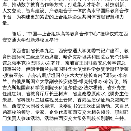
库、推动数字教育合作等方式，打造集人才培养、科技创新、
人文交流、智库建设、产教融合于一体的高水平国际教育合作
平台，为构建更加紧密的上合组织命运共同体贡献智慧和力
量。
随后，“中国—上合组织高等教育合作中心”挂牌仪式在西
安交通大学创新港校区举行。
陕西省副省长李九红、西安交通大学党委书记卢建军、教
育部国际司二级巡视员席茹、哈萨克斯坦共和国驻西安总领事
馆总领事克拉巴耶夫•左齐汗、柬埔寨王国驻西安总领事馆总
领事兴波、伊朗伊斯兰共和国驻华大使馆科学参赞伊斯玛伊莱
•麦赫亚尔、吉尔吉斯斯坦国立技术大学校长奇内巴耶夫•米尔
兰、白俄罗斯国立大学副校长安德烈•维克托维奇•布洛欣、塔
吉克斯坦国家科学院副院长科迪尔佐达•法尔霍德、省外办主
任姚红娟、省教育厅厅长王树声、省发改委原南水北调办主任
朱昱、省科技厅二级巡视员王云岗、香港品质保证局总裁陈沛
昌、西安交大副校长柴渭、党委副书记王欢出席活动。来自兄
弟高校的领导、专家、企业代表和西安交大相关领导、职能部
门负责人参加活动。活动由西安交大常务副校长别朝红主持。