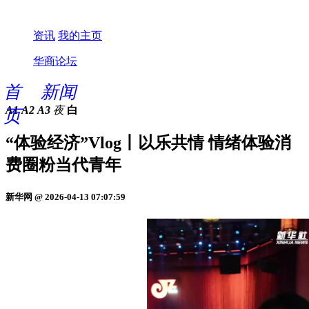
资讯
我的主页
华商论坛
首
新闻
A1
A2
A3
夜
白
页
“体验经济”Vlog丨以乐共情 情绪体验消
费圈粉当代青年
新华网 @ 2026-04-13 07:07:59