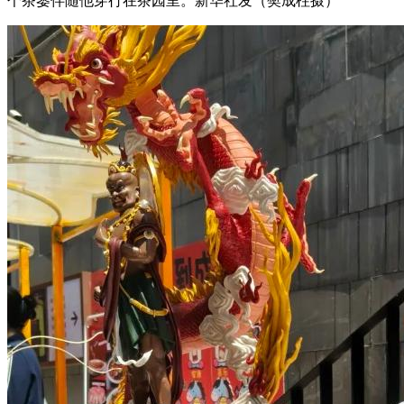
个茶篓伴随他穿行在茶园里。新华社发（樊成柱摄）