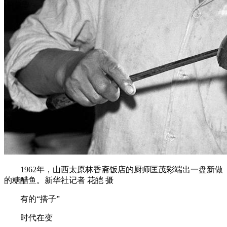
1962年，山西太原林香斋饭店的厨师匡茂彩端出一盘新做
的糖醋鱼。新华社记者 花皑 摄
有的“搭子”
时代在变