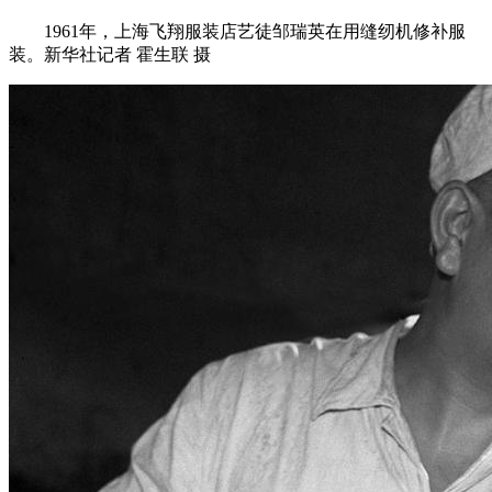
1961年，上海飞翔服装店艺徒邹瑞英在用缝纫机修补服
装。新华社记者 霍生联 摄