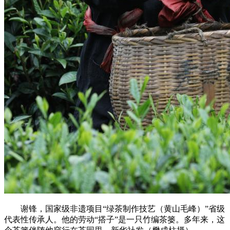
谢锋，国家级非遗项目“绿茶制作技艺（黄山毛峰）”省级
代表性传承人。他的劳动“搭子”是一只竹编茶篓。多年来，这