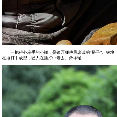
一把得心应手的小锤，是银匠师傅最忠诚的“搭子”。银块
在捶打中成型，匠人在捶打中老去。@祥瑞