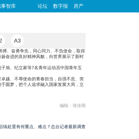
城事智库
论坛
数字报
房产
2
A3
拼搏、奋勇争先，同心同力、不负使命，取得
昂扬奋进的良好精神风貌，向世界展示了新时
子旭、纪立家等7名青年运动员中国青年五
卓越、不辱使命的青春担当，自强不息、突
勤于圆梦，把个人追求融入国家发展大局，立
编辑：张佳萌
后续处置有何重点、难点？总台记者最新调查