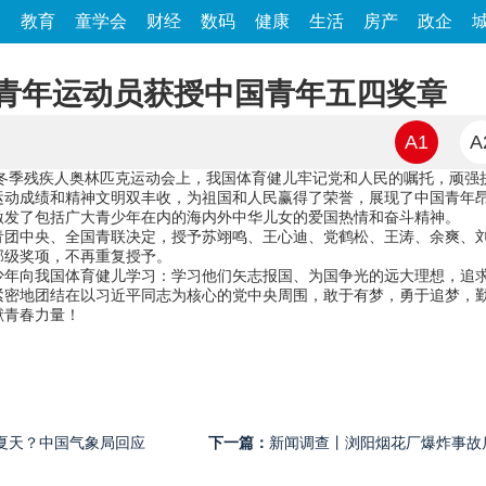
家
教育
童学会
财经
数码
健康
生活
房产
政企
青年运动员获授中国青年五四奖章
A1
A
冬季残疾人奥林匹克运动会上，我国体育健儿牢记党和人民的嘱托，顽强
运动成绩和精神文明双丰收，为祖国和人民赢得了荣誉，展现了中国青年
激发了包括广大青少年在内的海内外中华儿女的爱国热情和奋斗精神。
中央、全国青联决定，授予苏翊鸣、王心迪、党鹤松、王涛、余爽、刘
部级奖项，不再重复授予。
向我国体育健儿学习：学习他们矢志报国、为国争光的远大理想，追求
紧密地团结在以习近平同志为核心的党中央周围，敢于有梦，勇于追梦，
献青春力量！
夏天？中国气象局回应
下一篇：
新闻调查丨浏阳烟花厂爆炸事故