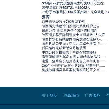
08
河南22岁女孩独游南太行失联8天 监控.....
09
安康累计转移8721户19062人
10
歌手韦唯回忆10年跨国婚姻：完全就是上
要闻
西安市纪委通报7起典型案例
陕西历史博物馆门票预约系统维护公告
最新公告 西安周边多个景区临时闭园
陕西潼关县强降雨引发土崖滑坡致1人失联
陕西柞水县持续强降雨突发泥石流致1人......
陕西机场公安局：空港北二路全段实行......
我国编制完成新版全月地质图
中国公民尽快撤离！中使馆郑重提醒
看守所辅警为40名在押人员转递物品和......
南通一烧烤店长期用猪肉冒充牛羊肉售......
2家企业牛蛙产品抗生素超标 涉事牛蛙......
梅姨涉嫌拐卖儿童案被害家庭盼正义审......
关于华商
华商动态
广告服务