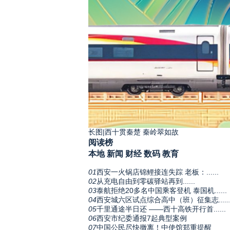
长图|西十贯秦楚 秦岭翠如故
阅读榜
本地
新闻
财经
数码
教育
01
西安一火锅店锦鲤接连失踪 老板：......
02
从充电自由到零碳驿站再到......
03
泰航拒绝20多名中国乘客登机 泰国机......
04
西安城六区试点综合高中（班）征集志.....
05
千里通途半日还 ——西十高铁开行首......
06
西安市纪委通报7起典型案例
07
中国公民尽快撤离！中使馆郑重提醒