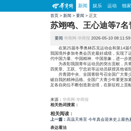
新闻
娱乐
运动
独
首页
>
新闻
>
要闻
> 正文
苏翊鸣、王心迪等7名
要闻
华商网-华商报
2026-05-10 08:11:59
在第25届冬季奥林匹克运动会和第14届
我国境外参加冬奥会历史最好成绩，实现了
代中国力量、中国精神、中国形象，进一步
为表彰我国青年运动员的突出贡献，共青团
四奖章。王跃、宁忠岩等运动员获授其他省
共青团中央、全国青联号召全国广大青少年
破自我的精神品格。全国广大青少年要更加
足各自岗位不断创造新业绩，在新征程上贡
来源：
华商网-华商报
相关热词搜索：
相关阅读：
上一篇：
高温天将至 今年真会迎来史上最热
表达看法