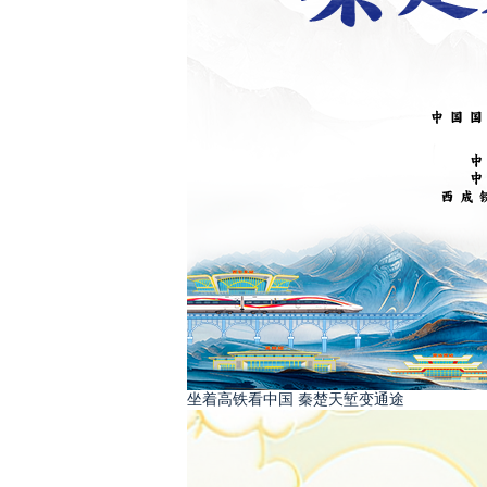
坐着高铁看中国 秦楚天堑变通途