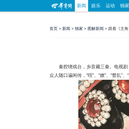
新闻
娱乐
运动
独
首页
>
新闻
>
独家
>
图解新闻
> 跟着《主
秦腔绕戏台，乡音藏三秦。电视剧《
众人随口谝闲传，“咥”、“嫽”、“瞀乱