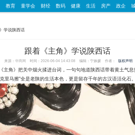
家
教育
童学会
财经
数码
健康
生活
房产
政企
角》学说陕西话
跟着《主角》学说陕西话
来源：
华商网
时间：2026-06-04 14:43:08
编辑：宁姝媛
作者：
版权声明
主角》把关中烟火揉进台词，一句句地道陕西话带着黄土气息
”、“克里马擦”全是老陕的生活本色，更是留存千年的古汉语活化石