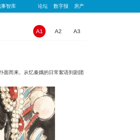
城事智库
论坛
数字报
房产
A1
A2
A3
扑面而来。从忆秦娥的日常絮语到剧团
。