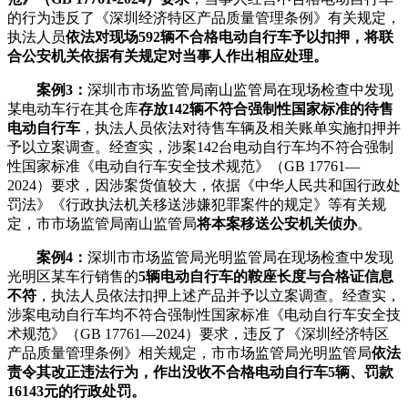
的行为违反了《深圳经济特区产品质量管理条例》有关规定，
执法人员
依法对现场592辆不合格电动自行车予以扣押，将联
合公安机关依据有关规定对当事人作出相应处理。
案例3：
深圳市市场监管局南山监管局在现场检查中发现
某电动车行在其仓库
存放142辆不符合强制性国家标准的待售
电动自行车
，执法人员依法对待售车辆及相关账单实施扣押并
予以立案调查。经查实，涉案142台电动自行车均不符合强制
性国家标准《电动自行车安全技术规范》（GB 17761—
2024）要求，因涉案货值较大，依据《中华人民共和国行政处
罚法》《行政执法机关移送涉嫌犯罪案件的规定》等有关规
定，市市场监管局南山监管局
将本案移送公安机关侦办
。
案例4：
深圳市市场监管局光明监管局在现场检查中发现
光明区某车行销售的
5辆电动自行车的鞍座长度与合格证信息
不符
，执法人员依法扣押上述产品并予以立案调查。经查实，
涉案电动自行车均不符合强制性国家标准《电动自行车安全技
术规范》（GB 17761—2024）要求，违反了《深圳经济特区
产品质量管理条例》相关规定，市市场监管局光明监管局
依法
责令其改正违法行为，作出没收不合格电动自行车5辆、罚款
16143元的行政处罚。