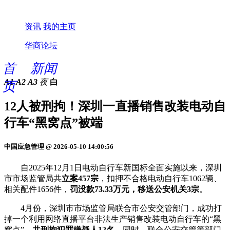
资讯
我的主页
华商论坛
首
新闻
A1
A2
A3
夜
白
页
12人被刑拘！深圳一直播销售改装电动自
行车“黑窝点”被端
中国应急管理 @ 2026-05-10 14:00:56
自2025年12月1日电动自行车新国标全面实施以来，深圳
市市场监管局共
立案457宗
，扣押不合格电动自行车1062辆、
相关配件1656件，
罚没款73.33万元，移送公安机关3宗
。
4月份，深圳市市场监管局联合市公安交管部门，成功打
掉一个利用网络直播平台非法生产销售改装电动自行车的“黑
窝点”，
共刑拘犯罪嫌疑人12名
。同时，联合公安交管等部门