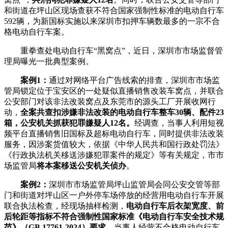
和街道在坪山区现场查获不符合国家强制性标准的电动自行车
592辆，为新国标实施以来深圳市扣押车辆数最多的一宗不合
格电动自行车案。
重拳查处电动自行车“黑窝点”，近日，深圳市市场监督管
理局曝光一批典型案例。
案例1：
通过对网络平台广告线索的排查，深圳市市场监
管局锁定位于宝安区的一处疑似直播销售改装车窝点，并联合
公安部门对该非法改装窝点及东莞市的源头工厂开展收网行
动，
全案共查扣涉嫌非法改装的电动自行车整车30辆、配件23
箱，公安机关抓获犯罪嫌疑人12名。
经调查，当事人利用短视
频平台直播销售旧国标及超标电动自行车，同时提供非法改装
服务，因涉案货值较大，依据《中华人民共和国行政处罚法》
《行政执法机关移送涉嫌犯罪案件的规定》等有关规定，市市
场监管局
将本案移送公安机关侦办
。
案例2：
深圳市市场监管局坪山监管局会同公安交管等部
门和街道对坪山区一户外停车场停放的经营用电动自行车开展
联合执法检查，经现场抽样检测，
电动自行车后衣架宽度、前
后轮距等指标不符合强制性国家标准《电动自行车安全技术规
范》（GB 17761-2024）要求
，当事人经营不合格电动自行车