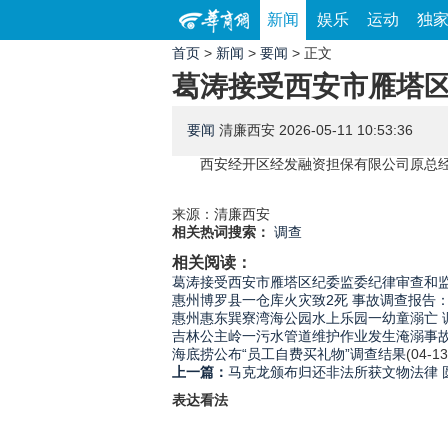
新闻
娱乐
运动
独
首页
>
新闻
>
要闻
> 正文
葛涛接受西安市雁塔
要闻
清廉西安
2026-05-11 10:53:36
西安经开区经发融资担保有限公司原总经理
来源：清廉西安
相关热词搜索：
调查
相关阅读：
葛涛接受西安市雁塔区纪委监委纪律审查和
惠州博罗县一仓库火灾致2死 事故调查报告
惠州惠东巽寮湾海公园水上乐园一幼童溺亡 
吉林公主岭一污水管道维护作业发生淹溺事故
海底捞公布“员工自费买礼物”调查结果
(04-13
上一篇：
马克龙颁布归还非法所获文物法律 
表达看法