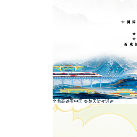
坐着高铁看中国 秦楚天堑变通途