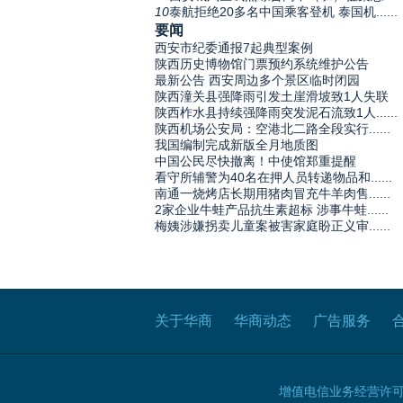
10
泰航拒绝20多名中国乘客登机 泰国机......
要闻
西安市纪委通报7起典型案例
陕西历史博物馆门票预约系统维护公告
最新公告 西安周边多个景区临时闭园
陕西潼关县强降雨引发土崖滑坡致1人失联
陕西柞水县持续强降雨突发泥石流致1人......
陕西机场公安局：空港北二路全段实行......
我国编制完成新版全月地质图
中国公民尽快撤离！中使馆郑重提醒
看守所辅警为40名在押人员转递物品和......
南通一烧烤店长期用猪肉冒充牛羊肉售......
2家企业牛蛙产品抗生素超标 涉事牛蛙......
梅姨涉嫌拐卖儿童案被害家庭盼正义审......
关于华商
华商动态
广告服务
增值电信业务经营许可证B