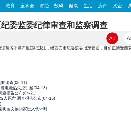
家
教育
童学会
财经
数码
健康
生活
房产
政企
区纪委监委纪律审查和监察调查
A1
A
葛涛涉嫌严重违纪违法，经西安市纪委监委指定管辖，目前正接受西安
监察调查
(05-11)
：锂电池热失控引起
(04-13)
调查报告公布
(04-21)
2人死亡 调查报告公布
(04-16)
)
圆明园文物回家进入倒计时