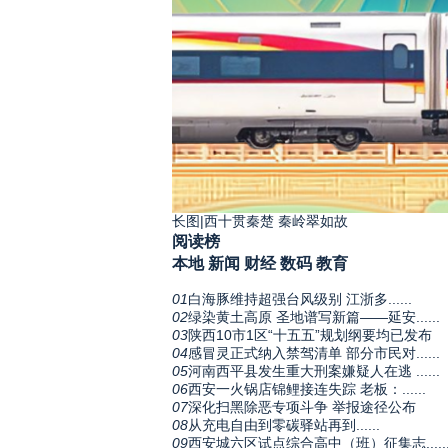
长图|西十贯秦楚 秦岭翠如故
阅读榜
本地
新闻
财经
数码
教育
01
白海豚维持超强台风级别 江浙多......
02
绿染黄土高原 圣地谱写新篇——延安......
03
陕西10市1区“十五五”规划纲要均已发布
04
感冒灵正式纳入禁驾清单 部分市民对......
05
河南西平县发生重大刑案嫌疑人在逃 ......
06
西安一火锅店锦鲤接连失踪 老板：......
07
深化扫黑除恶专项斗争 举报途径公布
08
从充电自由到零碳驿站再到......
09
西安城六区试点综合高中（班）征集志.....