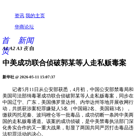
资讯
我的主页
华商论坛
首
新闻
A1
A2
A3
夜
白
页
中美成功联合侦破郭某等人走私贩毒案
新华社 @ 2026-05-11 15:07:37
记者5月11日从公安部获悉，4月初，中国公安部禁毒局和
美国司法部缉毒署成功联合侦破郭某等人走私贩毒案，同步在
中国辽宁、广东，美国佛罗里达州、内华达州等地开展收网行
动，共抓获涉案犯罪嫌疑人5名（中国籍2名、美国籍3名），
缴获丙托尼秦、波玛唑仑等一批毒品，成功切断一条跨中美两
国的走私贩毒通道。该案的成功侦破，是中美禁毒执法部门深
化务实合作的又一重大战果，彰显了两国共同严厉打击毒品违
法犯罪活动的决心。