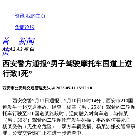
资讯
我的主页
华商论坛
首
新闻
A1
A2
A3
夜
白
页
西安警方通报“男子驾驶摩托车国道上逆
行致1死”
西安市公安局交通管理支队 @ 2026-05-11 15:52:18
西安交警5月11日通报，5月10日16时14分，西安市210国
道发生一起交通事故。经查：杨某（男，25岁）驾驶的二轮摩
托车行驶至210国道某路段时，逆向驶入对向车道，与何某
（男，36岁）驾驶的二轮摩托车发生碰撞，事故致何某死亡，
杨某受伤（无生命危险），双方车辆受损。杨某涉嫌交通肇事
罪，公安交管部门正在进一步调查中。