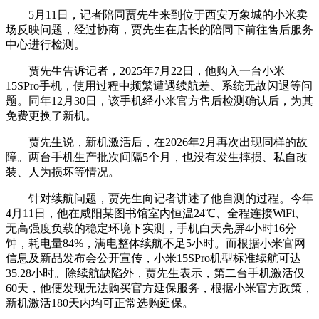
5月11日，记者陪同贾先生来到位于西安万象城的小米卖
场反映问题，经过协商，贾先生在店长的陪同下前往售后服务
中心进行检测。
贾先生告诉记者，2025年7月22日，他购入一台小米
15SPro手机，使用过程中频繁遭遇续航差、系统无故闪退等问
题。同年12月30日，该手机经小米官方售后检测确认后，为其
免费更换了新机。
贾先生说，新机激活后，在2026年2月再次出现同样的故
障。两台手机生产批次间隔5个月，也没有发生摔损、私自改
装、人为损坏等情况。
针对续航问题，贾先生向记者讲述了他自测的过程。今年
4月11日，他在咸阳某图书馆室内恒温24℃、全程连接WiFi、
无高强度负载的稳定环境下实测，手机白天亮屏4小时16分
钟，耗电量84%，满电整体续航不足5小时。而根据小米官网
信息及新品发布会公开宣传，小米15SPro机型标准续航可达
35.28小时。除续航缺陷外，贾先生表示，第二台手机激活仅
60天，他便发现无法购买官方延保服务，根据小米官方政策，
新机激活180天内均可正常选购延保。