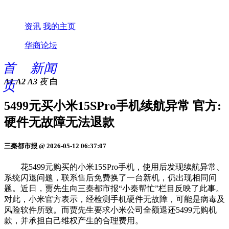
资讯
我的主页
华商论坛
首
新闻
A1
A2
A3
夜
白
页
5499元买小米15SPro手机续航异常 官方:
硬件无故障无法退款
三秦都市报 @ 2026-05-12 06:37:07
花5499元购买的小米15SPro手机，使用后发现续航异常、
系统闪退问题，联系售后免费换了一台新机，仍出现相同问
题。近日，贾先生向三秦都市报“小秦帮忙”栏目反映了此事。
对此，小米官方表示，经检测手机硬件无故障，可能是病毒及
风险软件所致。而贾先生要求小米公司全额退还5499元购机
款，并承担自己维权产生的合理费用。