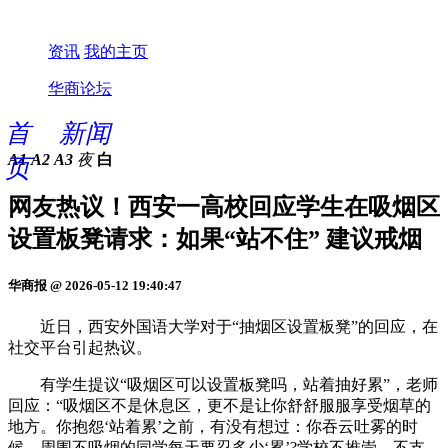
资讯
我的主页
华商论坛
首
新闻
A1
A2
A3
夜
白
页
网友热议！西安一高校回应学生在吸烟区
设置板凳请求：如果“站不住” 建议戒烟
华商报 @ 2026-05-12 19:40:47
近日，西安外国语大学对于“抽烟区设置板凳”的回应，在
社交平台引起热议。
有学生提议“吸烟区可以设置板凳吗，站着抽好累”，老师
回应：“吸烟区不是休息区，更不是让你舒舒服服享受烟草的
地方。你抱怨‘站着累’之前，有没有想过：你吞云吐雾的时
候，周围不吸烟的同学每天要忍多少‘累’?学校不推崇、不支