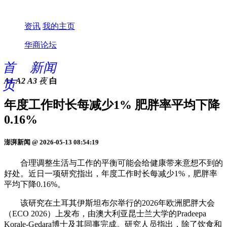
资讯
我的主页
华商论坛
首
新闻
A1
A2
A3
夜
白
页
年度工作时长每减少1% 肥胖率平均下降
0.16%
澎湃新闻 @ 2026-05-13 08:54:19
合理调整生活与工作的平衡可能会给健康带来意想不到的
好处。近日一项研究指出，年度工作时长每减少1%，肥胖率
平均下降0.16%。
该研究在土耳其伊斯坦布尔举行的2026年欧洲肥胖大会
（ECO 2026）上发布，由澳大利亚昆士兰大学的Pradeepa
Korale-Gedara博士及其同事完成。研究人员指出，除了饮食和