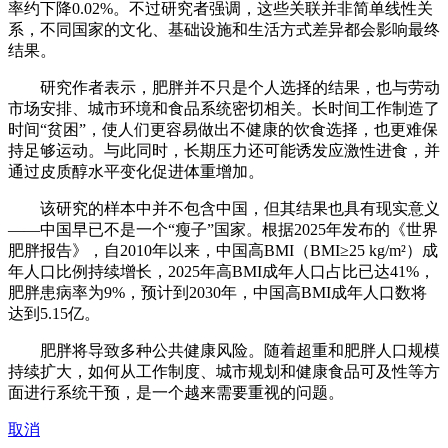
率约下降0.02%。不过研究者强调，这些关联并非简单线性关
系，不同国家的文化、基础设施和生活方式差异都会影响最终
结果。
研究作者表示，肥胖并不只是个人选择的结果，也与劳动
市场安排、城市环境和食品系统密切相关。长时间工作制造了
时间“贫困”，使人们更容易做出不健康的饮食选择，也更难保
持足够运动。与此同时，长期压力还可能诱发应激性进食，并
通过皮质醇水平变化促进体重增加。
该研究的样本中并不包含中国，但其结果也具有现实意义
——中国早已不是一个“瘦子”国家。根据2025年发布的《世界
肥胖报告》，自2010年以来，中国高BMI（BMI≥25 kg/m²）成
年人口比例持续增长，2025年高BMI成年人口占比已达41%，
肥胖患病率为9%，预计到2030年，中国高BMI成年人口数将
达到5.15亿。
肥胖将导致多种公共健康风险。随着超重和肥胖人口规模
持续扩大，如何从工作制度、城市规划和健康食品可及性等方
面进行系统干预，是一个越来需要重视的问题。
取消