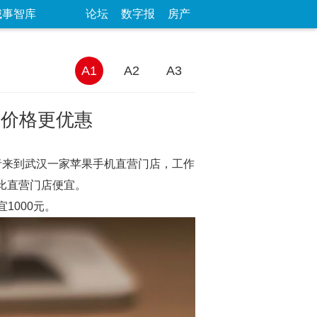
城事智库
论坛
数字报
房产
A1
A2
A3
店价格更优惠
新闻记者来到武汉一家苹果手机直营门店，工作
格比直营门店便宜。
宜1000元。