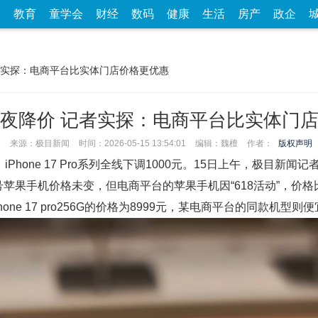
家
教育
童学会
财经
数码
健康
生活
房产
政企
者实探：电商平台比实体门店价格更优惠
夜降价 记者实探：电商平台比实体门
来源：极目新闻
时间：2026-05-15 13:54:01
编辑：魏檀
作者：
版权声明
iPhone 17 Pro系列全线下调1000元。15日上午，极目
等型号苹果手机价格未变，但电商平台的苹果手机因“618活动”，价
ne 17 pro256G的价格为8999元，某电商平台的同款机型则便