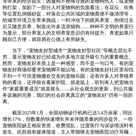
等带来的经济损失；因遛狗不拴绳导致的宠物狗伤人，或宠物
狗打架，加剧了一部分人对宠物狗的负面看法；在花坛、街角
等位置乱倒猫砂盆，对落在公共区域的宠物粪便不做清理等，
给城市环境卫生带来挑战；一时冲动下的跟风养宠，热情过去
后又随意弃养，制造出许多流浪猫狗……种种不文明的养宠行
为显示，部分养宠人的文明养宠意识仍有待提升。养宠如果只
顾自己方便，就容易在公德上有所缺失。
当下，“宠物友好型城市”“宠物友好型社区”等概念层出不
穷，显示宠物友好已经成为许多地方提升吸引力的重要概念。
然而，宠物友好本质上是一种感受，而不是一句口号。有的宠
物友好商场却要求宠物脚不能沾地，有的宠物友好社区里却找
不到一个可供宠物撒欢交友的宠物乐园；还有许多人对养猫养
狗的看法，还停留在看家护院、抓老鼠上，听到有人把宠物当
作“家庭重要成员”就直摇头……从社会观念的更新，到公共服
务设施的完善，我们的社会距离真正的“宠物友好”仍有一段距
离。
截至2025年1月，全国动物诊疗机构已达3.4万余家，同比
增长17%，但数量的快速增长并未伴随质量的同步提升。一些
宠物医院缺乏相应资质，收费混乱，过度医疗与误诊情况时有
发生。此前就有媒体报道，主人带猫咪去宠物医院治疗耳螨，