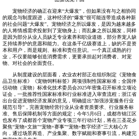
宠物经济的确正在迎来“大爆发”，但如果没有与之相协同
的观念与制度跟进，这种经济的“爆发”很可能连带造成各种新
的社会问题“大爆发”。宠物经济之所以爆发，是因为越来越多
的人将情感需求投射到了宠物身上；而乱象之所以频发，同样
是因为部分从业人员缺乏专业素养和职业道德，部分养宠人缺
乏持续养护的意愿和能力。在这条千亿级赛道上，缺的不是资
本和用户，而是规则、标准和责任意识。一个真正成熟的行
业，不仅要能够创造消费需求，更要承担起对消费者、对宠
物、对社会的全面责任。
从制度建设的层面看，农业农村部正在组织制定《宠物食
品卫生标准》《宠物饲料标签》两项强制性国家标准；全国伴
侣动物（宠物）标准化技术委员会2025年密集召开标准立项论
证会，一批推荐性国家标准和行业标准进入审查流程；浙江省
出台促进宠物经济发展的意见，明确提出“加强涉宠服务行业
规范引导”，完善宠物经营行业从业者资质要求、行业服务标
准、售后保障机制等方面的规定；今年5月6日，成都市锦江区
也发布了成都首个宠物产业专项三年行动计划，将在三圣花乡
聚焦“宠物+文旅”“宠物+赛事”“宠物+数字经济”三大核心方
向，通过场景再造、产业集聚、数字赋能和赛事引流，构建完