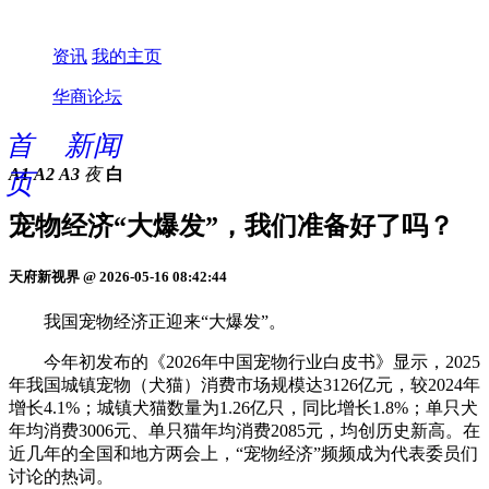
资讯
我的主页
华商论坛
首
新闻
A1
A2
A3
夜
白
页
宠物经济“大爆发”，我们准备好了吗？
天府新视界 @ 2026-05-16 08:42:44
我国宠物经济正迎来“大爆发”。
今年初发布的《2026年中国宠物行业白皮书》显示，2025
年我国城镇宠物（犬猫）消费市场规模达3126亿元，较2024年
增长4.1%；城镇犬猫数量为1.26亿只，同比增长1.8%；单只犬
年均消费3006元、单只猫年均消费2085元，均创历史新高。在
近几年的全国和地方两会上，“宠物经济”频频成为代表委员们
讨论的热词。