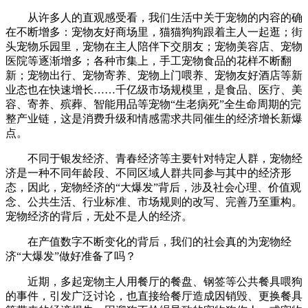
从许多人的直观感受看，我们生活中关于宠物的内容的确
在不断增多：宠物友好商场里，猫猫狗狗跟着主人一起逛；街
头宠物乐园里，宠物在主人陪伴下交朋友；宠物美容店、宠物
医院等逐渐增多；各种市集上，手工宠物食品的花样不断翻
新；宠物出行、宠物寄养、宠物上门喂养、宠物友好酒店等新
业态也在快速增长……千亿级市场规模里，是食品、医疗、美
容、寄养、殡葬、智能用品等宠物“生老病死”全生命周期的完
整产业链，这是消费升级和情感需求共同催生的经济增长新爆
点。
不同于银发经济、青春经济等主要针对特定人群，宠物经
济是一种不同年龄段、不同区域人群共同参与其中的经济形
态，因此，宠物经济的“大爆发”背后，涉及社会心理、价值观
念、公共生活、行业标准、市场规则的改写、完善乃至重构。
宠物经济的背后，无处不是人的经济。
在产值数字不断变化的背后，我们的社会真的为宠物经
济“大爆发”做好准备了吗？
近期，多起宠物主人用餐厅的餐盘、钢签等公共餐具喂狗
的事件，引发广泛讨论，也直接给餐厅造成因销毁、更换餐具