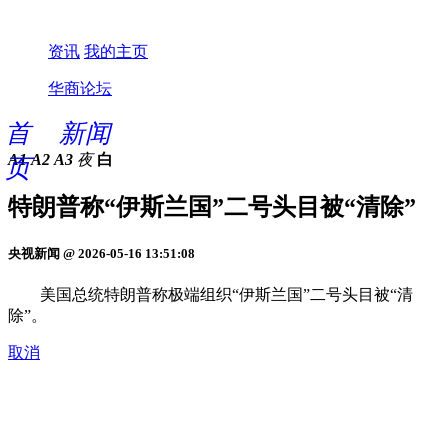
资讯
我的主页
华商论坛
首
新闻
A1
A2
A3
夜
白
页
特朗普称“伊斯兰国”二号头目被“清除”
央视新闻 @ 2026-05-16 13:51:08
美国总统特朗普称极端组织“伊斯兰国”二号头目被“清
除”。
取消