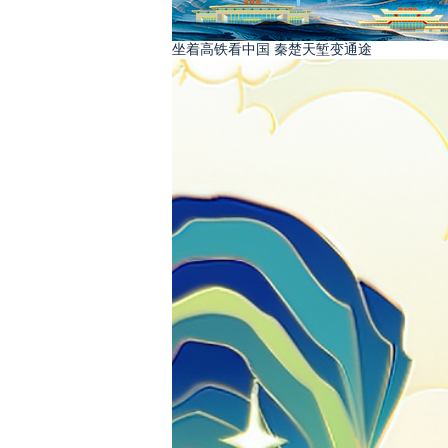
坐着高铁看中国 秦楚天堑变通途