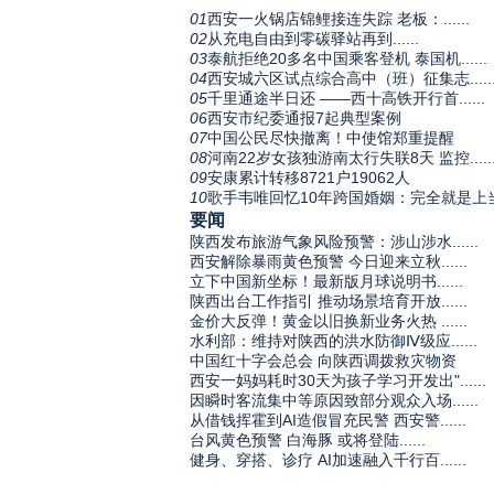
01
西安一火锅店锦鲤接连失踪 老板：......
02
从充电自由到零碳驿站再到......
03
泰航拒绝20多名中国乘客登机 泰国机......
04
西安城六区试点综合高中（班）征集志.....
05
千里通途半日还 ——西十高铁开行首......
06
西安市纪委通报7起典型案例
07
中国公民尽快撤离！中使馆郑重提醒
08
河南22岁女孩独游南太行失联8天 监控.....
09
安康累计转移8721户19062人
10
歌手韦唯回忆10年跨国婚姻：完全就是上
要闻
陕西发布旅游气象风险预警：涉山涉水......
西安解除暴雨黄色预警 今日迎来立秋......
立下中国新坐标！最新版月球说明书......
陕西出台工作指引 推动场景培育开放......
金价大反弹！黄金以旧换新业务火热 ......
水利部：维持对陕西的洪水防御Ⅳ级应......
中国红十字会总会 向陕西调拨救灾物资
西安一妈妈耗时30天为孩子学习开发出"......
因瞬时客流集中等原因致部分观众入场......
从借钱挥霍到AI造假冒充民警 西安警......
台风黄色预警 白海豚 或将登陆......
健身、穿搭、诊疗 AI加速融入千行百......