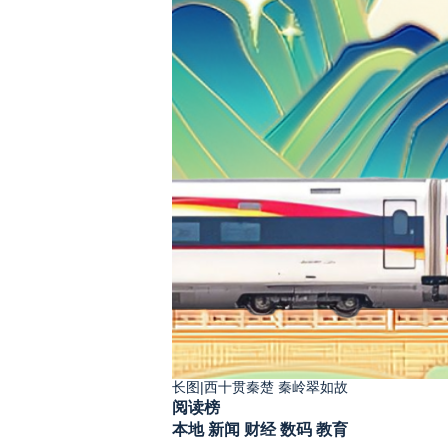
长图|西十贯秦楚 秦岭翠如故
阅读榜
本地
新闻
财经
数码
教育