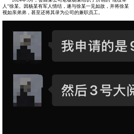
人”徐某。因杨某有军人情结，遂与徐某一见如故，并将徐某
视如亲弟弟，甚至还将其录为公司的兼职员工。