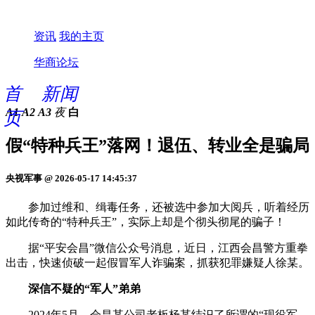
资讯
我的主页
华商论坛
首
新闻
A1
A2
A3
夜
白
页
假“特种兵王”落网！退伍、转业全是骗局
央视军事 @ 2026-05-17 14:45:37
参加过维和、缉毒任务，还被选中参加大阅兵，听着经历
如此传奇的“特种兵王”，实际上却是个彻头彻尾的骗子！
据“平安会昌”微信公众号消息，近日，江西会昌警方重拳
出击，快速侦破一起假冒军人诈骗案，抓获犯罪嫌疑人徐某。
深信不疑的“军人”弟弟
2024年5月，会昌某公司老板杨某结识了所谓的“现役军