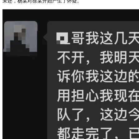
未还，杨某对徐某开始产生了怀疑。