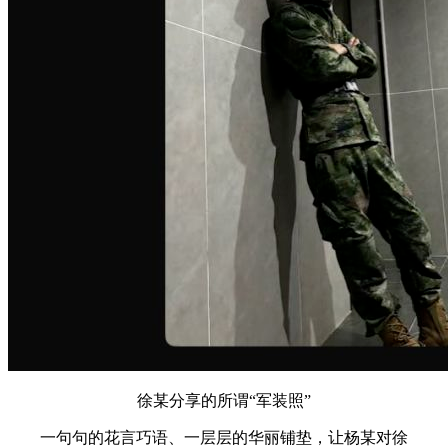
徐某分享的所谓“军装照”
一句句的花言巧语、一层层的华丽铺垫，让杨某对徐