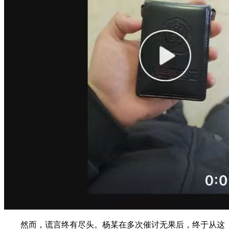
然而，谎言终有尽头。杨某在多次催讨无果后，终于从这