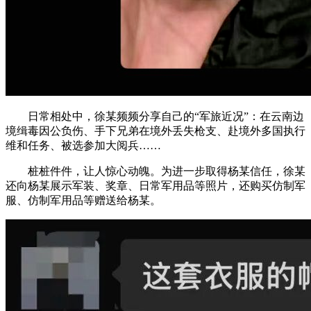
日常相处中，徐某频频分享自己的“军旅近况”：在云南边
境缉毒因公负伤、手下兄弟在境外丢失枪支、赴境外多国执行
维和任务、被选参加大阅兵……
桩桩件件，让人惊心动魄。为进一步取得杨某信任，徐某
还向杨某展示军装、奖章、日常军用品等照片，还购买仿制军
服、仿制军用品等赠送给杨某。