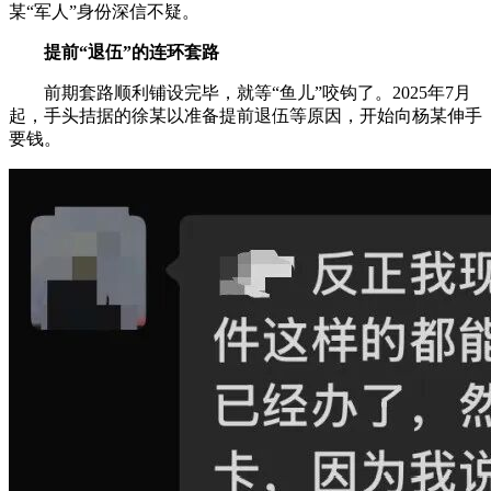
某“军人”身份深信不疑。
提前“退伍”的连环套路
前期套路顺利铺设完毕，就等“鱼儿”咬钩了。2025年7月
起，手头拮据的徐某以准备提前退伍等原因，开始向杨某伸手
要钱。